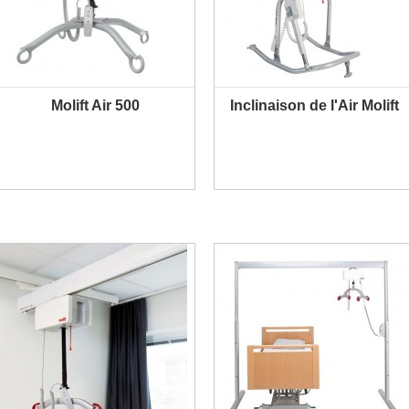
Molift Air 500
Inclinaison de l'Air Molift
PLUS D'INFORMATION
PLUS D'INFORMATION