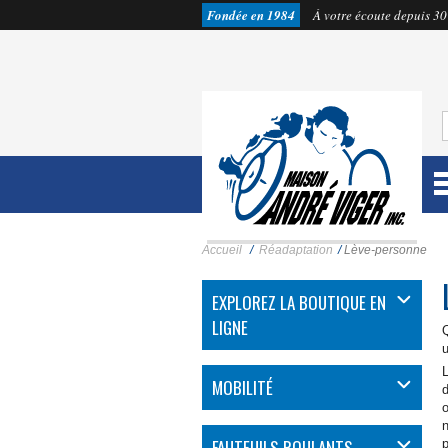
Fondée en 1984
À votre écoute depuis 30
Accueil
/
Réadaptation
/
Lève-personne
EXPLOREZ LA BOUTIQUE EN
LIGNE
Q
u
MOBILITÉ
d
o
n
FAUTEUILS ROULANTS