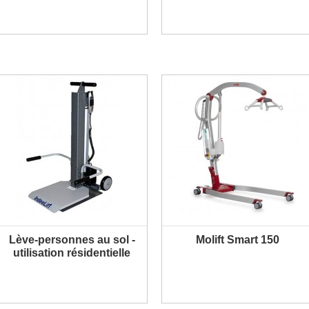
Lève-personnes au sol -
Molift Smart 150
PLUS D'INFORMATION
PLUS D'INFORMATION
utilisation résidentielle