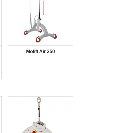
Molift Air 350
PLUS D'INFORMATION