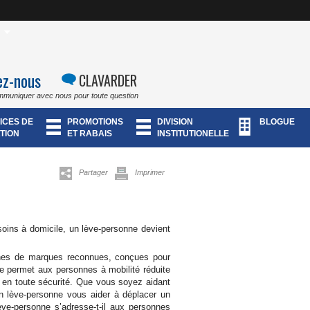
ez-nous
CLAVARDER
mmuniquer avec nous pour toute question
ICES DE
PROMOTIONS
DIVISION
BLOGUE
TION
ET RABAIS
INSTITUTIONELLE
Partager
Imprimer
soins à domicile, un lève-personne devient
nes de marques reconnues, conçues pour
ne permet aux personnes à mobilité réduite
e, en toute sécurité. Que vous soyez aidant
’un lève-personne vous aider à déplacer un
ève-personne s’adresse-t-il aux personnes