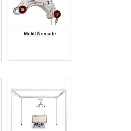
Molift Nomade
PLUS D'INFORMATION