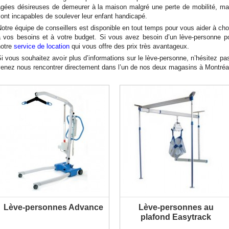
âgées désireuses de demeurer à la maison malgré une perte de mobilité, ma
PLUS D'INFORMATION
PLUS D'INFORMATION
ont incapables de soulever leur enfant handicapé.
otre équipe de conseillers est disponible en tout temps pour vous aider à choi
à vos besoins et à votre budget. Si vous avez besoin d’un lève-personne pou
notre
service de location
qui vous offre des prix très avantageux.
i vous souhaitez avoir plus d’informations sur le lève-personne, n’hésitez pa
enez nous rencontrer directement dans l’un de nos deux magasins à Montréal
Lève-personnes Advance
Lève-personnes au
PLUS D'INFORMATION
PLUS D'INFORMATION
plafond Easytrack