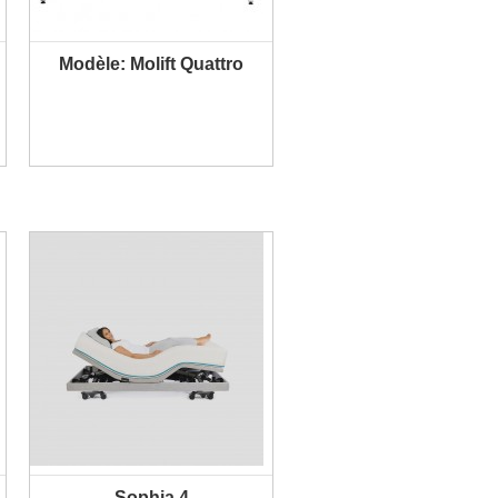
Modèle: Molift Quattro
PLUS D'INFORMATION
Sophia 4