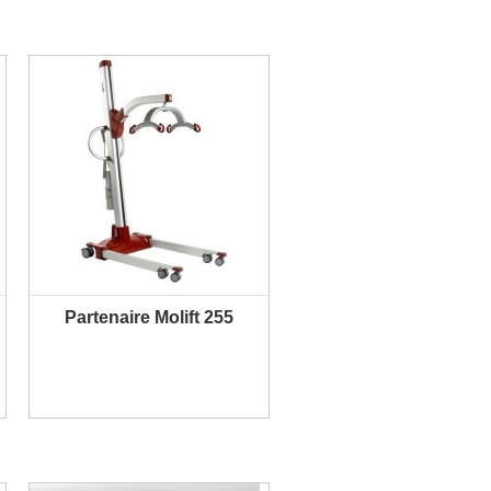
Partenaire Molift 255
PLUS D'INFORMATION