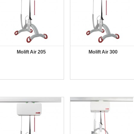
Molift Air 205
Molift Air 300
PLUS D'INFORMATION
PLUS D'INFORMATION