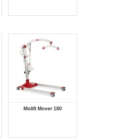
Molift Mover 180
PLUS D'INFORMATION