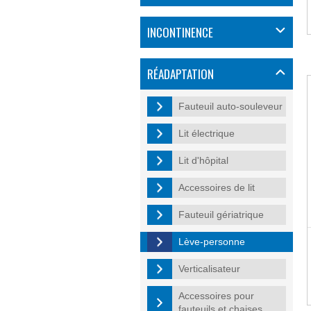
INCONTINENCE
RÉADAPTATION
Fauteuil auto-souleveur
Lit électrique
Lit d'hôpital
Accessoires de lit
Fauteuil gériatrique
Lève-personne
Verticalisateur
Accessoires pour
fauteuils et chaises