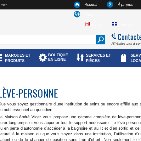
 ans
Accueil
À propos
Langue
English
Français
Contact
N’hésitez pas à co
BOUTIQUE
MARQUES ET
SERVICES ET
SERV
EN LIGNE
PRODUITS
PIÈCES
LOCA
LÈVE-PERSONNE
ue vous soyez gestionnaire d’une institution de soins ou encore affilié aux 
n outil essentiel au quotidien.
La Maison André Viger vous propose une gamme complète de lève-person
urer longtemps et vous apporter tout le support nécessaire. Le lève-person
u en perte d’autonomie d’accéder à la baignoire et au lit et d’en sortir, et c
aturel à la maison ou que vous soyez dans une institution, l’utilisation d
patient ou de le changer de position sans trop d’effort. Non seulement le l