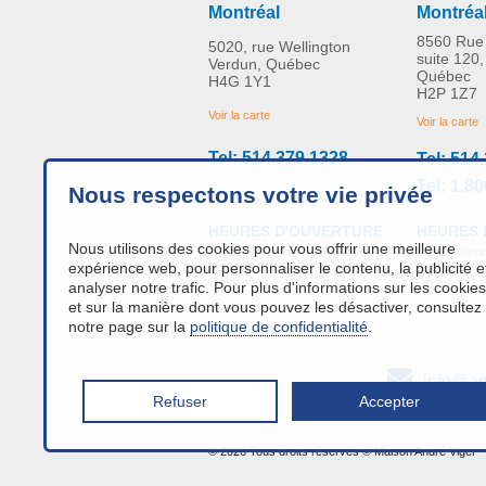
Montréal
Montréa
8560 Rue 
5020, rue Wellington
suite 120,
Verdun, Québec
Québec
H4G 1Y1
H2P 1Z7
Voir la carte
Voir la carte
Tel: 514.379.1328
Tel: 514
Tel: 1.8
Nous respectons votre vie privée
HEURES 
HEURES D'OUVERTURE
Nous utilisons des cookies pour vous offrir une meilleure
Lundi - Vendr
Lundi - Vendredi:
9h00 à 16h
expérience web, pour personnaliser le contenu, la publicité e
Samedi :
Samedi :
Fermé
Dimanche :
Dimanche :
Fermé
analyser notre trafic. Pour plus d'informations sur les cookies
et sur la manière dont vous pouvez les désactiver, consultez
notre page sur la
politique de confidentialité
.
info@an
Refuser
Accepter
© 2026 Tous droits réservés © Maison André Viger 