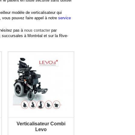
le patient en toute sécurité sans utiliser
PLUS D'INFORMATION
eilleur modèle de verticalisateur qui
, vous pouvez faire appel à notre
service
’hésitez pas à
nous contacter
par
 succursales à Montréal et sur la Rive-
Verticalisateur Combi
PLUS D'INFORMATION
Levo