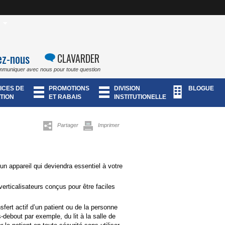
ez-nous
CLAVARDER
mmuniquer avec nous pour toute question
ICES DE
PROMOTIONS
DIVISION
BLOGUE
TION
ET RABAIS
INSTITUTIONELLE
Partager
Imprimer
t un appareil qui deviendra essentiel à votre
verticalisateurs conçus pour être faciles
sfert actif d’un patient ou de la personne
-debout par exemple, du lit à la salle de