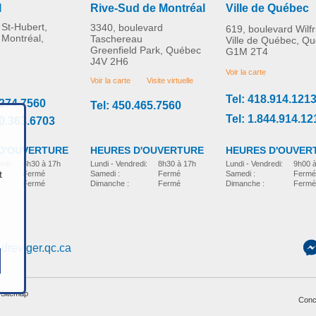
l
Rive-Sud de Montréal
Ville de Québec
St-Hubert,
3340, boulevard
619, boulevard Wilf
 Montréal,
Taschereau
Ville de Québec, Q
Greenfield Park, Québec
G1M 2T4
J4V 2H6
Voir la carte
Voir la carte
Visite virtuelle
Tel: 418.914.121
.274.7560
Tel: 450.465.7560
Tel: 1.844.914.12
00.363.6703
D'OUVERTURE
HEURES D'OUVER
HEURES D'OUVERTURE
edi:
8h30 à 17h
Lundi - Vendredi:
9h00 
Lundi - Vendredi:
8h30 à 17h
t
Fermé
Samedi :
Fermé
Samedi :
Fermé
Fermé
Dimanche :
Fermé
Dimanche :
Fermé
dreviger.qc.ca
-
Sitemap
Conc