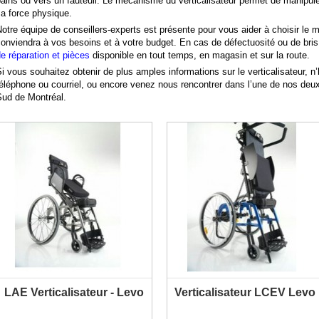
ains ou vers un fauteuil. Le mécanisme du verticalisateur permet de manipuler 
a force physique.
PLUS D'INFORMATION
PLUS D'INFORMATION
otre équipe de conseillers-experts est présente pour vous aider à choisir le m
onviendra à vos besoins et à votre budget. En cas de défectuosité ou de bris
e réparation et pièces
disponible en tout temps, en magasin et sur la route.
i vous souhaitez obtenir de plus amples informations sur le verticalisateur, n
éléphone ou courriel, ou encore venez nous rencontrer dans l’une de nos deux
Sud de Montréal.
LAE Verticalisateur - Levo
Verticalisateur LCEV Levo
PLUS D'INFORMATION
PLUS D'INFORMATION