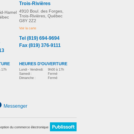
Trois-Rivières
4910 Boul. des Forges,
rid-Hamel
Trois-Rivières, Québec
uébec
G8Y 2Z2
Voir la carte
Tel (819) 694-9694
3
Fax (819) 376-9111
13
TURE
HEURES D'OUVERTURE
à 17h
Lundi - Vendredi:
9h00 à 17h
Samedi :
Fermé
Dimanche :
Fermé
Messenger
eption du commerce électronique