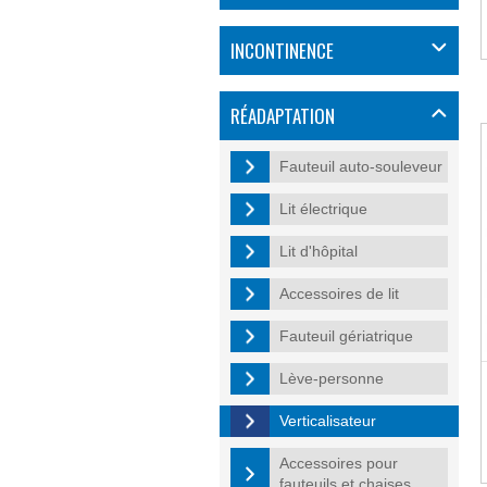
INCONTINENCE
RÉADAPTATION
Fauteuil auto-souleveur
Lit électrique
Lit d'hôpital
Accessoires de lit
Fauteuil gériatrique
Lève-personne
Verticalisateur
Accessoires pour
fauteuils et chaises