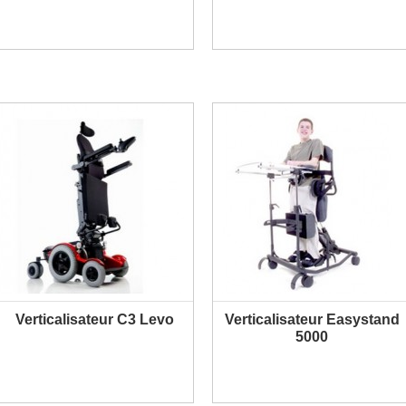
Verticalisateur C3 Levo
Verticalisateur Easystand
PLUS D'INFORMATION
5000