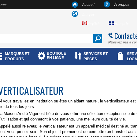
 ans
Accueil
À propos
Langue
English
Français
Contact
N’hésitez pas à co
BOUTIQUE
MARQUES ET
SERVICES ET
SERV
EN LIGNE
PRODUITS
PIÈCES
LOCA
VERTICALISATEUR
i vous travaillez en institution ou êtes un aidant naturel, le verticalisateur es
ie de tous les jours.
a Maison André Viger est fière de vous offrir une sélection exceptionnelle de 
’utilisation et qui donneront à vos patients, une meilleure qualité de vie.
ppelé aussi releveur, le verticalisateur est un appareil médical destiné au tran
ont vous prenez soin. Son objectif premier est de permettre un transfert assis