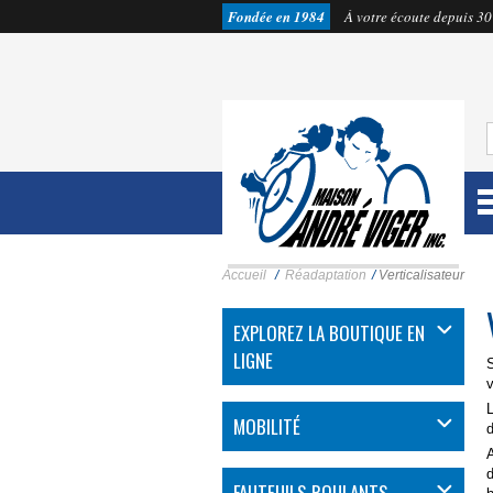
Fondée en 1984
À votre écoute depuis 30
Accueil
/
Réadaptation
/
Verticalisateur
EXPLOREZ LA BOUTIQUE EN
LIGNE
S
v
L
MOBILITÉ
d
A
d
FAUTEUILS ROULANTS