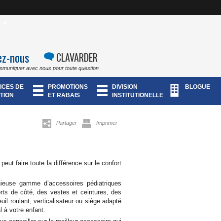
ez-nous
CLAVARDER
mmuniquer avec nous pour toute question
ICES DE
PROMOTIONS
DIVISION
BLOGUE
TION
ET RABAIS
INSTITUTIONELLE
Partager
Imprimer
eut faire toute la différence sur le confort
igieuse gamme d’accessoires pédiatriques
rts de côté, des vestes et ceintures, des
euil roulant, verticalisateur ou siège adapté
PLUS D'INFORMATION
l à votre enfant.