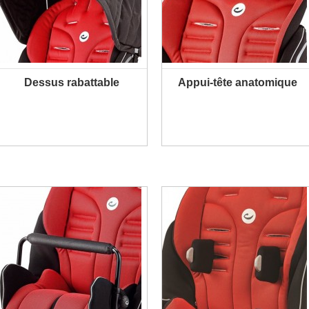
Dessus rabattable
Appui-tête anatomique
PLUS D'INFORMATION
PLUS D'INFORMATION