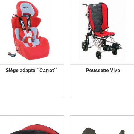
Siège adapté ``Carrot``
Poussette Vivo
PLUS D'INFORMATION
PLUS D'INFORMATION