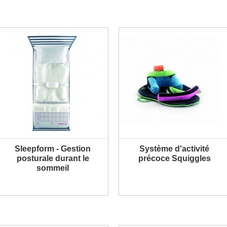
Sleepform - Gestion
Système d'activité
PLUS D'INFORMATION
PLUS D'INFORMATION
posturale durant le
précoce Squiggles
sommeil