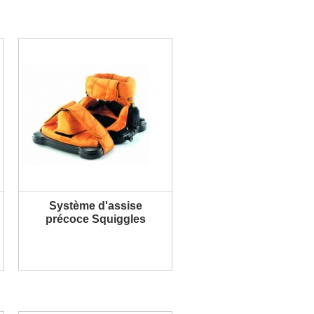
Système d'assise
PLUS D'INFORMATION
précoce Squiggles