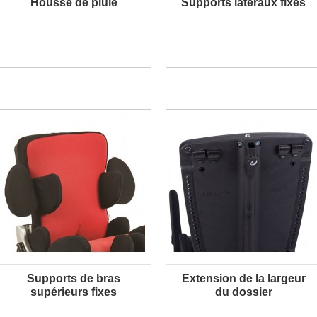
Housse de pluie
Supports latéraux fixes
PLUS D'INFORMATION
PLUS D'INFORMATION
Supports de bras
Extension de la largeur
PLUS D'INFORMATION
PLUS D'INFORMATION
supérieurs fixes
du dossier