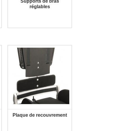
Supports de bras
PLUS D'INFORMATION
réglables
Plaque de recouvrement
PLUS D'INFORMATION