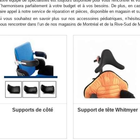
otre équipe de spécialistes est toujours disponible pour vous rencontrer et vo
s’harmonisera parfaitement à votre budget et à vos besoins. De plus, en ca
aire appel à notre service de
réparation
et pièces, disponible en magasin et sur
Si vous souhaitez en savoir plus sur nos accessoires pédiatriques, n’hési
ous rencontrer dans l’un de nos magasins de Montréal et de la Rive-Sud de M
Supports de côté
Support de tête Whitmyer
PLUS D'INFORMATION
PLUS D'INFORMATION