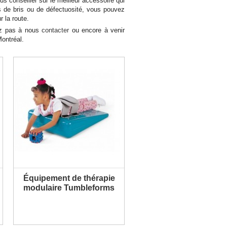
us conseiller sur le meilleur accessoire qui
s de bris ou de défectuosité, vous pouvez
 la route.
tez pas à nous
contacter
ou encore à venir
ontréal.
Équipement de thérapie
PLUS D'INFORMATION
modulaire Tumbleforms