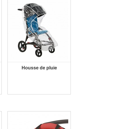
Housse de pluie
PLUS D'INFORMATION