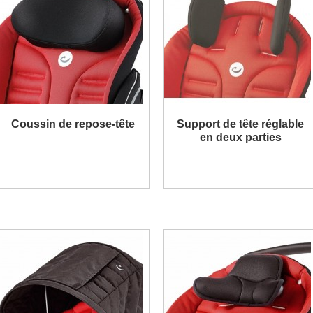
Coussin de repose-tête
Support de tête réglable
PLUS D'INFORMATION
PLUS D'INFORMATION
en deux parties