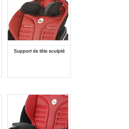
Support de tête sculpté
PLUS D'INFORMATION