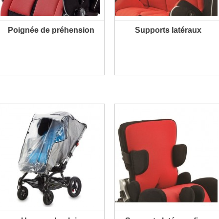
Poignée de préhension
Supports latéraux
PLUS D'INFORMATION
PLUS D'INFORMATION