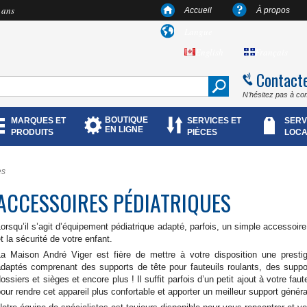
 ans
Accueil
À propos
Langue
English
Français
Contact
N’hésitez pas à co
BOUTIQUE
MARQUES ET
SERVICES ET
SERV
EN LIGNE
PRODUITS
PIÈCES
LOCA
es
ACCESSOIRES PÉDIATRIQUES
orsqu’il s’agit d’équipement pédiatrique adapté, parfois, un simple accessoire p
t la sécurité de votre enfant.
La Maison André Viger est fière de mettre à votre disposition une prest
adaptés comprenant des supports de tête pour fauteuils roulants, des suppo
ossiers et sièges et encore plus ! Il suffit parfois d’un petit ajout à votre faut
PLUS D'INFORMATION
PLUS D'INFORMATION
our rendre cet appareil plus confortable et apporter un meilleur support généra