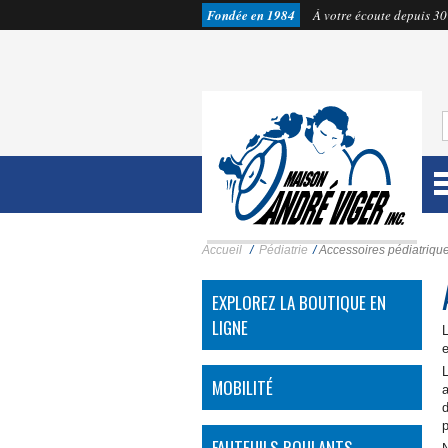
Fondée en 1984
À votre écoute depuis 30
Accueil
/
Pédiatrie
/
Accessoires pédiatriqu
EXPLOREZ LA BOUTIQUE EN
LIGNE
L
e
MOBILITÉ
d
p
FAUTEUILS ROULANTS