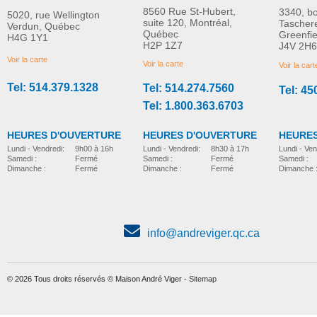
8560 Rue St-Hubert,
3340, b
5020, rue Wellington
suite 120, Montréal,
Tascher
Verdun, Québec
Québec
Greenfi
H4G 1Y1
H2P 1Z7
J4V 2H6
Voir la carte
Voir la carte
Voir la cart
Tel: 514.379.1328
Tel: 514.274.7560
Tel: 45
Tel: 1.800.363.6703
HEURES D'OUVERTURE
HEURES D'OUVERTURE
HEURES
Lundi - Vendredi:
8h30 à 17h
Lundi - Vendredi:
9h00 à 16h
Lundi - Ven
Samedi :
Fermé
Samedi :
Fermé
Samedi :
Dimanche :
Fermé
Dimanche :
Fermé
Dimanche 
info@andreviger.qc.ca
© 2026 Tous droits réservés © Maison André Viger -
Sitemap