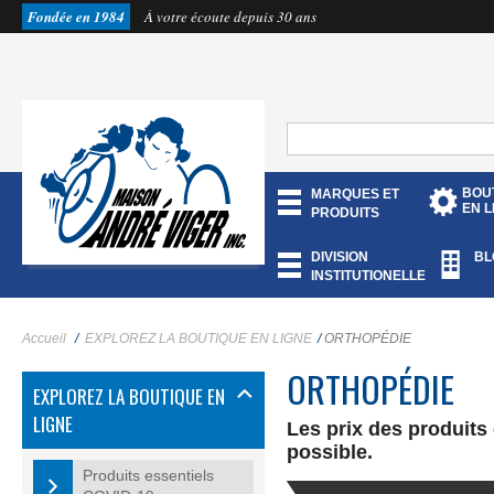
Fondée en 1984
À votre écoute depuis 30 ans
BOU
MARQUES ET
EN L
PRODUITS
DIVISION
BL
INSTITUTIONELLE
Accueil
/
EXPLOREZ LA BOUTIQUE EN LIGNE
/
ORTHOPÉDIE
ORTHOPÉDIE
EXPLOREZ LA BOUTIQUE EN
LIGNE
Les prix des produits
possible.
Produits essentiels