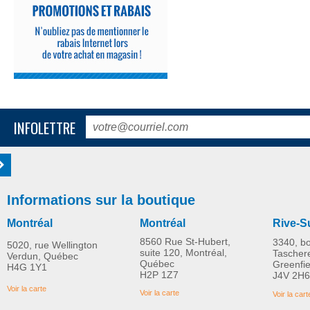
INFOLETTRE
Informations sur la boutique
Montréal
Montréal
Rive-S
8560 Rue St-Hubert,
3340, b
5020, rue Wellington
suite 120, Montréal,
Tascher
Verdun, Québec
Québec
Greenfi
H4G 1Y1
H2P 1Z7
J4V 2H6
Voir la carte
Voir la carte
Voir la cart