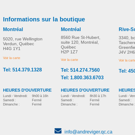
Informations sur la boutique
Montréal
Montréal
Rive-S
8560 Rue St-Hubert,
3340, b
5020, rue Wellington
suite 120, Montréal,
Tascher
Verdun, Québec
Québec
Greenfi
H4G 1Y1
Molift Mover 180
Molift Mover 205
H2P 1Z7
J4V 2H6
PLUS D'INFORMATION
PLUS D'INFORMATION
Voir la carte
Voir la carte
Voir la cart
Tel: 514.379.1328
Tel: 514.274.7560
Tel: 45
leve-personne
leve-personne
Tel: 1.800.363.6703
HEURES D'OUVERTURE
HEURES D'OUVERTURE
HEURES
Lundi - Vendredi:
8h30 à 17h
Lundi - Vendredi:
9h00 à 16h
Lundi - Ven
Samedi :
Fermé
Samedi :
Fermé
Samedi :
Dimanche :
Fermé
Dimanche :
Fermé
Dimanche 
info@andreviger.qc.ca