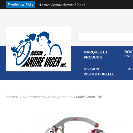
Fondée en 1984
À votre écoute depuis 30 ans
BOU
MARQUES ET
EN L
PRODUITS
DIVISION
BL
INSTITUTIONELLE
Accueil
/
Réadaptation
/
Lève-personne
/
Molift Smart 150