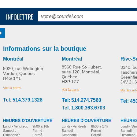
INFOLETTRE
Informations sur la boutique
Montréal
Montréal
Rive-S
8560 Rue St-Hubert,
3340, b
5020, rue Wellington
suite 120, Montréal,
Tascher
Verdun, Québec
Québec
Greenfi
H4G 1Y1
Quadriporteur Brio
Quadriporteur S11 Ze
H2P 1Z7
J4V 2H6
PLUS D'INFORMATION
PLUS D'INFORMATION
démontable
Voir la carte
Voir la carte
Voir la cart
Tel: 514.379.1328
Tel: 514.274.7560
Tel: 45
reparation-et-pieces
reparation-et-pieces
Tel: 1.800.363.6703
HEURES D'OUVERTURE
HEURES D'OUVERTURE
HEURES
Lundi - Vendredi:
8h30 à 17h
Lundi - Vendredi:
9h00 à 16h
Lundi - Ven
Samedi :
Fermé
Samedi :
Fermé
Samedi :
Dimanche :
Fermé
Dimanche :
Fermé
Dimanche 