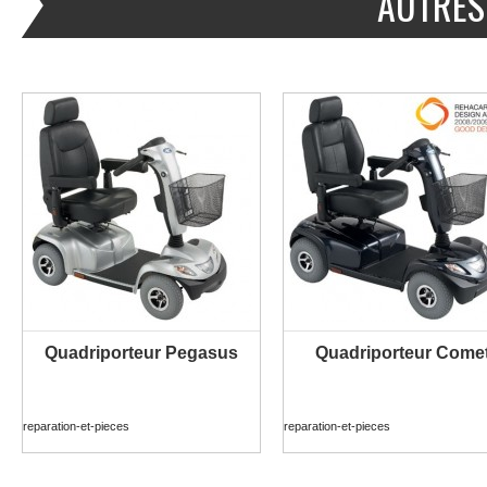
AUTRES
Quadriporteur Pegasus
Quadriporteur Come
PLUS D'INFORMATION
PLUS D'INFORMATION
reparation-et-pieces
reparation-et-pieces