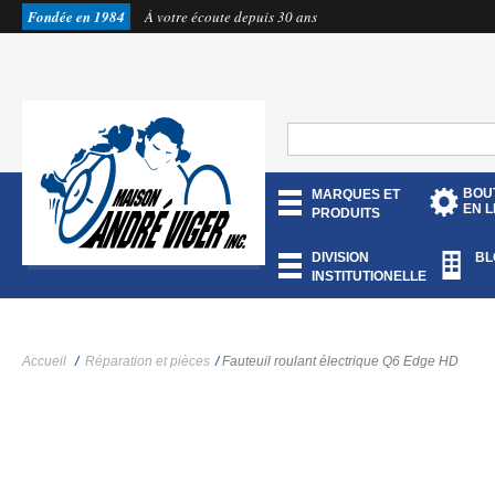
Fondée en 1984
À votre écoute depuis 30 ans
BOU
MARQUES ET
EN L
PRODUITS
DIVISION
BL
INSTITUTIONELLE
Accueil
/
Réparation et pièces
/
Fauteuil roulant électrique Q6 Edge HD