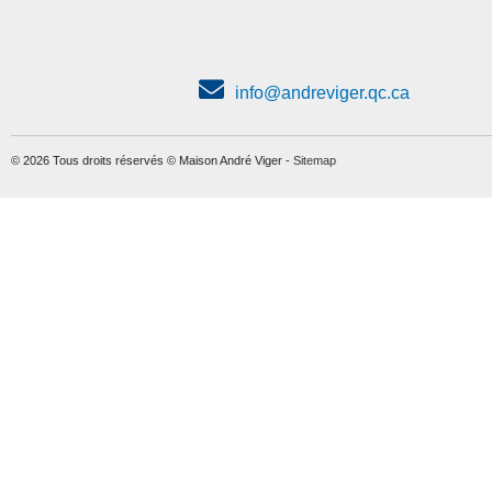
info@andreviger.qc.ca
© 2026 Tous droits réservés © Maison André Viger -
Sitemap
Triporteur Leo
Triporteur Pegasus
PLUS D'INFORMATION
PLUS D'INFORMATION
reparation-et-pieces
reparation-et-pieces