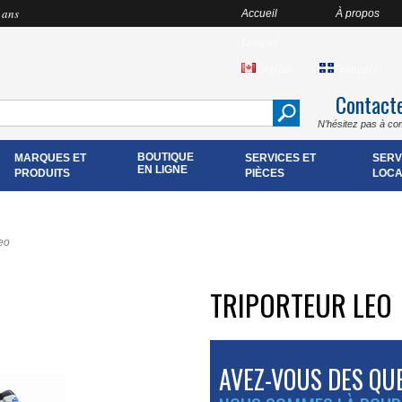
 ans
Accueil
À propos
Langue
English
Français
Contact
N’hésitez pas à co
BOUTIQUE
MARQUES ET
SERVICES ET
SERV
EN LIGNE
PRODUITS
PIÈCES
LOCA
Leo
TRIPORTEUR LEO
AVEZ-VOUS DES QU