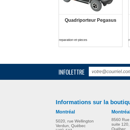
Quadriporteur Pegasus
PLUS D'INFORMATION
reparation-et-pieces
r
INFOLETTRE
Informations sur la boutiq
Montréal
Montréa
8560 Rue 
5020, rue Wellington
suite 120,
Verdun, Québec
Québec