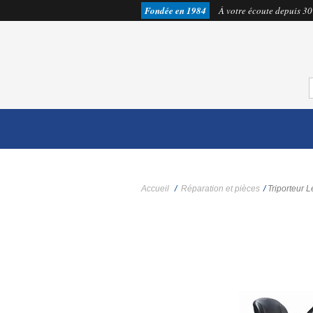
Fondée en 1984
À votre écoute depuis 30
Accueil
/
Réparation et pièces
/
Triporteur 