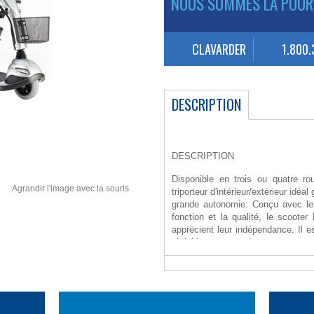
NOUS SOMMES LÀ POUR
CLAVARDER
1.800
DESCRIPTION
DESCRIPTION
Disponible en trois ou quatre rou
Agrandir l'image avec la souris
triporteur d'intérieur/extérieur id
grande autonomie. Conçu avec le 
fonction et la qualité, le scoote
apprécient leur indépendance. Il e
réglable pour que chaque voyage su
Longueur hors tout: 47,5 "
Largeur: 23.6 "
Largeur du siège: 19 "