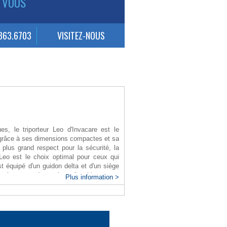
 VOUS
.363.6703
VISITEZ-NOUS
es, le triporteur Leo d'Invacare est le
éal grâce à ses dimensions compactes et sa
plus grand respect pour la sécurité, la
r Leo est le choix optimal pour ceux qui
st équipé d'un guidon delta et d'un siège
r le scooter Leo soit confortable.
Plus information >