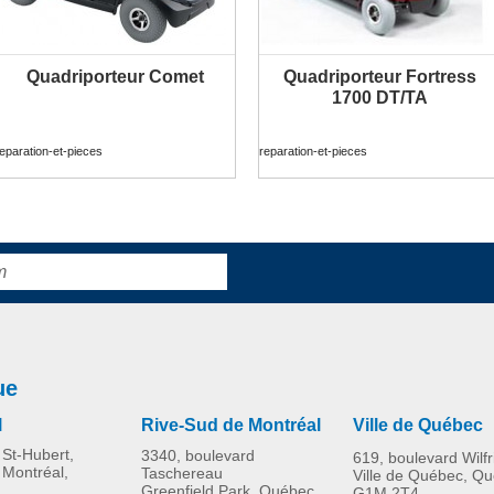
Quadriporteur Comet
Quadriporteur Fortress
PLUS D'INFORMATION
PLUS D'INFORMATION
1700 DT/TA
eparation-et-pieces
reparation-et-pieces
ue
l
Rive-Sud de Montréal
Ville de Québec
St-Hubert,
3340, boulevard
619, boulevard Wilf
 Montréal,
Taschereau
Ville de Québec, Q
Greenfield Park, Québec
G1M 2T4