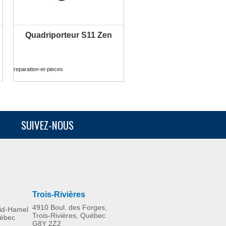
Quadriporteur S11 Zen
PLUS D'INFORMATION
reparation-et-pieces
SUIVEZ-NOUS
Trois-Rivières
4910 Boul. des Forges,
rid-Hamel
Trois-Rivières, Québec
uébec
G8Y 2Z2