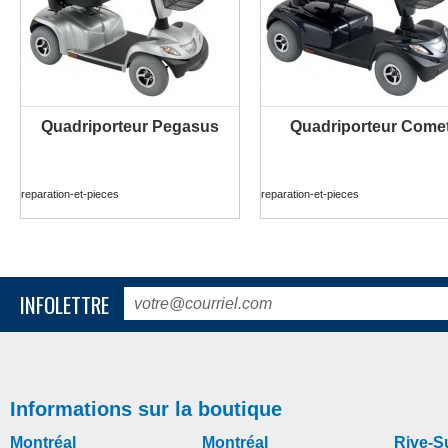
Quadriporteur Pegasus
Quadriporteur Come
PLUS D'INFORMATION
PLUS D'INFORMATION
reparation-et-pieces
reparation-et-pieces
INFOLETTRE
Informations sur la boutique
Montréal
Montréal
Rive-S