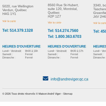
8560 Rue St-Hubert,
3340, b
5020, rue Wellington
suite 120, Montréal,
Tascher
Verdun, Québec
Québec
Greenfi
H4G 1Y1
Quadriporteur Brio
Quadriporteur S11 Ze
H2P 1Z7
J4V 2H6
PLUS D'INFORMATION
PLUS D'INFORMATION
démontable
Voir la carte
Voir la carte
Voir la cart
Tel: 514.379.1328
Tel: 514.274.7560
Tel: 45
reparation-et-pieces
reparation-et-pieces
Tel: 1.800.363.6703
HEURES D'OUVERTURE
HEURES D'OUVERTURE
HEURES
Lundi - Vendredi:
8h30 à 17h
Lundi - Vendredi:
9h00 à 16h
Lundi - Ven
Samedi :
Fermé
Samedi :
Fermé
Samedi :
Dimanche :
Fermé
Dimanche :
Fermé
Dimanche 
info@andreviger.qc.ca
© 2026 Tous droits réservés © Maison André Viger -
Sitemap