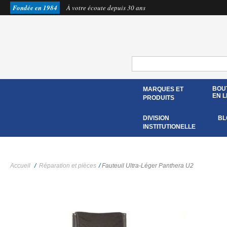
Fondée en 1984
À votre écoute depuis 30 ans
BOU
MARQUES ET
EN L
PRODUITS
DIVISION
BL
INSTITUTIONELLE
Accueil
/
Réparation et pièces
/
Fauteuil Ultra-Léger Panthera U2