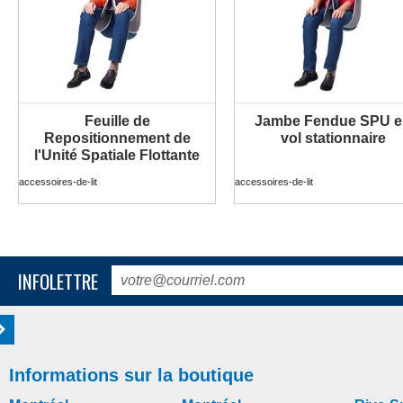
Feuille de
Jambe Fendue SPU e
PLUS D'INFORMATION
PLUS D'INFORMATION
Repositionnement de
vol stationnaire
l'Unité Spatiale Flottante
accessoires-de-lit
accessoires-de-lit
INFOLETTRE
Informations sur la boutique