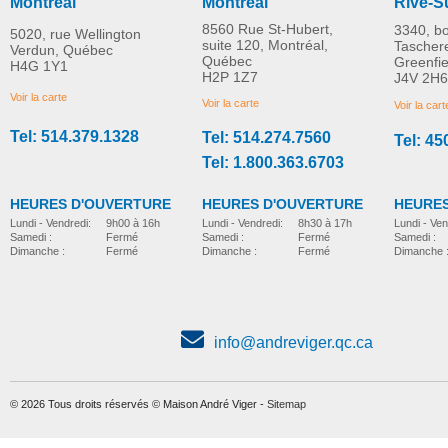
Montréal
Montréal
Rive-S
8560 Rue St-Hubert,
3340, b
5020, rue Wellington
suite 120, Montréal,
Tascher
Verdun, Québec
Québec
Greenfi
H4G 1Y1
HoverJack d'évacuation
Porte-seau
H2P 1Z7
J4V 2H6
PLUS D'INFORMATION
PLUS D'INFORMATION
Voir la carte
Voir la carte
Voir la cart
Tel: 514.379.1328
Tel: 514.274.7560
Tel: 45
accessoires-de-lit
accessoires-de-lit
Tel: 1.800.363.6703
HEURES D'OUVERTURE
HEURES D'OUVERTURE
HEURES
Lundi - Vendredi:
8h30 à 17h
Lundi - Vendredi:
9h00 à 16h
Lundi - Ven
Samedi :
Fermé
Samedi :
Fermé
Samedi :
Dimanche :
Fermé
Dimanche :
Fermé
Dimanche 
info@andreviger.qc.ca
© 2026 Tous droits réservés © Maison André Viger -
Sitemap