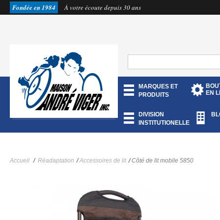
Fondée en 1984
À votre écoute depuis 30 ans
BOU
MARQUES ET
EN L
PRODUITS
DIVISION
BL
INSTITUTIONELLE
Accueil
/
Réadaptation
/
Accessoires de lit
/
Côté de lit mobile 5850