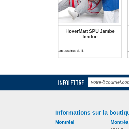
HoverMatt SPU Jambe
PLUS D'INFORMATION
fendue
accessoires-de-lit
a
INFOLETTRE
Informations sur la boutiq
Montréal
Montréa