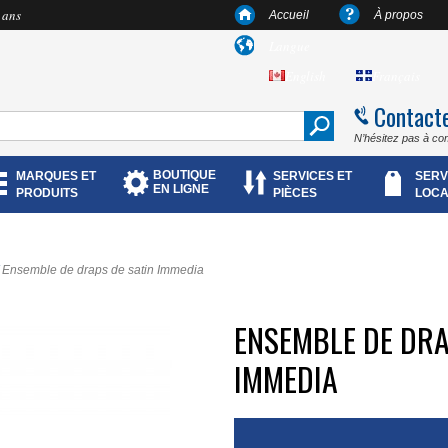
 ans
Accueil
À propos
Langue
English
Français
Contact
N’hésitez pas à co
BOUTIQUE
MARQUES ET
SERVICES ET
SERV
EN LIGNE
PRODUITS
PIÈCES
LOCA
Ensemble de draps de satin Immedia
ENSEMBLE DE DRA
IMMEDIA