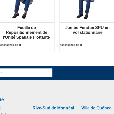
Feuille de
Jambe Fendue SPU en
PLUS D'INFORMATION
PLUS D'INFORMATION
Repositionnement de
vol stationnaire
l'Unité Spatiale Flottante
ccessoires-de-lit
accessoires-de-lit
ue
l
Rive-Sud de Montréal
Ville de Québec