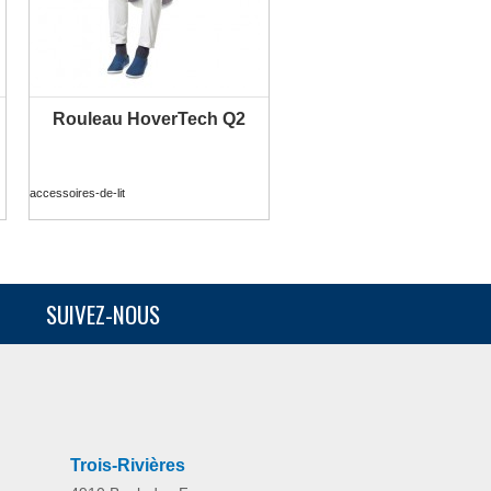
Rouleau HoverTech Q2
PLUS D'INFORMATION
accessoires-de-lit
SUIVEZ-NOUS
Trois-Rivières