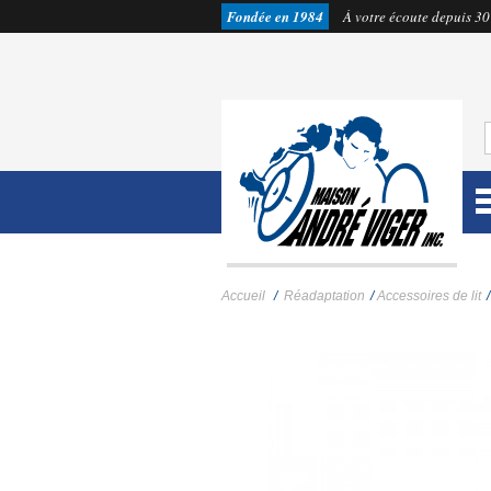
Fondée en 1984
À votre écoute depuis 30
Accueil
/
Réadaptation
/
Accessoires de lit
/