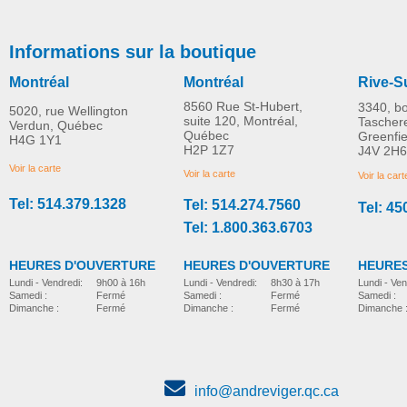
Informations sur la boutique
Montréal
Montréal
Rive-S
8560 Rue St-Hubert,
3340, b
5020, rue Wellington
suite 120, Montréal,
Tascher
Verdun, Québec
Québec
Greenfi
H4G 1Y1
ORTHÈSE
ORTHÈSE AJUSTAB
H2P 1Z7
J4V 2H6
PLUS D'INFORMATION
STABILIZATRICE DE LA
POUR LE GENOU
Voir la carte
Voir la carte
Voir la cart
ROTULE
Tel: 514.379.1328
Tel: 514.274.7560
Tel: 45
jambes
jambes
CAD$0.00
CAD$0.00
Tel: 1.800.363.6703
HEURES D'OUVERTURE
HEURES D'OUVERTURE
HEURES
Lundi - Vendredi:
8h30 à 17h
Lundi - Vendredi:
9h00 à 16h
Lundi - Ven
Samedi :
Fermé
Samedi :
Fermé
Samedi :
Dimanche :
Fermé
Dimanche :
Fermé
Dimanche 
ORTHÈSE PÉDI-
JAMBIÈRE EXTRA N15
jambes
info@andreviger.qc.ca
CAD$0.00