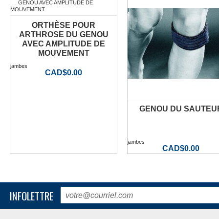
ORTHÈSE POUR
ARTHROSE DU GENOU
AVEC AMPLITUDE DE
MOUVEMENT
jambes
CAD$0.00
GENOU DU SAUTEU
PLUS D'INFORMATION
PLUS D'INFORMATION
jambes
CAD$0.00
INFOLETTRE