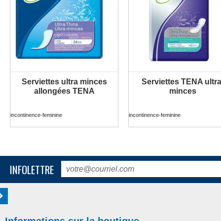
Serviettes ultra minces
Serviettes TENA ultra
PLUS D'INFORMATION
PLUS D'INFORMATION
allongées TENA
minces
incontinence-feminine
incontinence-feminine
INFOLETTRE
Informations sur la boutique