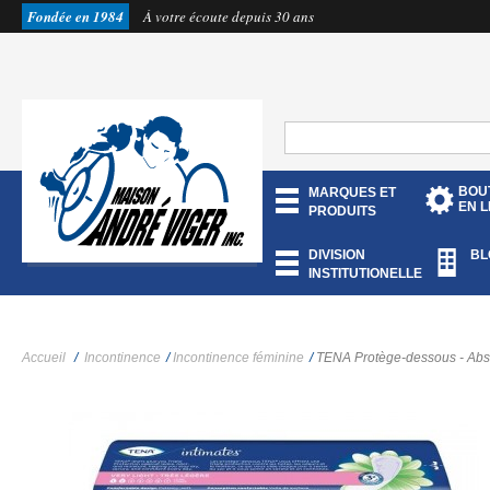
Fondée en 1984
À votre écoute depuis 30 ans
BOU
MARQUES ET
EN L
PRODUITS
DIVISION
BL
INSTITUTIONELLE
Accueil
/
Incontinence
/
Incontinence féminine
/
TENA Protège-dessous - Abso