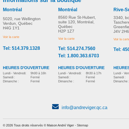
Montréal
Montréal
Rive-S
8560 Rue St-Hubert,
3340, b
5020, rue Wellington
suite 120, Montréal,
Tascher
Verdun, Québec
Québec
Greenfi
H4G 1Y1
TENA Intimates Serviettes
TENA Serviettes mince
H2P 1Z7
J4V 2H6
PLUS D'INFORMATION
PLUS D'INFORMATION
ultraminces - Absorption
Absorption moyenne 
Voir la carte
Voir la carte
Voir la cart
légère - Longues
Longues
Tel: 514.379.1328
Tel: 514.274.7560
Tel: 45
incontinence-feminine
incontinence-feminine
Tel: 1.800.363.6703
HEURES D'OUVERTURE
HEURES D'OUVERTURE
HEURES
Lundi - Vendredi:
8h30 à 17h
Lundi - Vendredi:
9h00 à 16h
Lundi - Ven
Samedi :
Fermé
Samedi :
Fermé
Samedi :
Dimanche :
Fermé
Dimanche :
Fermé
Dimanche 
info@andreviger.qc.ca
© 2026 Tous droits réservés © Maison André Viger -
Sitemap