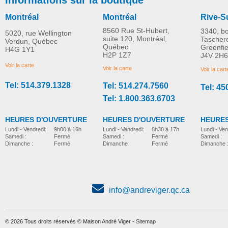
Montréal
Montréal
Rive-S
8560 Rue St-Hubert,
3340, b
5020, rue Wellington
suite 120, Montréal,
Tascher
Verdun, Québec
Québec
Greenfi
H4G 1Y1
Chaise TransMotion
Levier de piscine AD
H2P 1Z7
J4V 2H6
PLUS D'INFORMATION
PLUS D'INFORMATION
Standards
Voir la carte
Voir la carte
Voir la cart
Tel: 514.379.1328
Tel: 514.274.7560
Tel: 45
home
home
Tel: 1.800.363.6703
HEURES D'OUVERTURE
HEURES D'OUVERTURE
HEURES
Lundi - Vendredi:
8h30 à 17h
Lundi - Vendredi:
9h00 à 16h
Lundi - Ven
Samedi :
Fermé
Samedi :
Fermé
Samedi :
Dimanche :
Fermé
Dimanche :
Fermé
Dimanche 
info@andreviger.qc.ca
© 2026 Tous droits réservés © Maison André Viger -
Sitemap