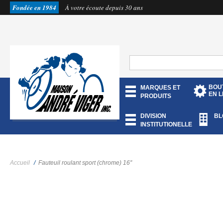
Fondée en 1984
À votre écoute depuis 30 ans
BOU
MARQUES ET
EN L
PRODUITS
DIVISION
BL
INSTITUTIONELLE
Accueil
/
Fauteuil roulant sport (chrome) 16''