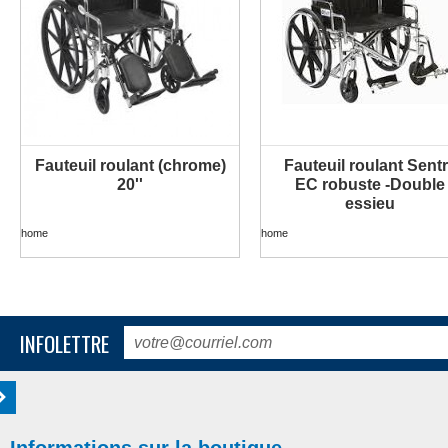
Fauteuil roulant (chrome)
Fauteuil roulant Sent
PLUS D'INFORMATION
PLUS D'INFORMATION
20''
EC robuste -Double
essieu
home
home
INFOLETTRE
Informations sur la boutique