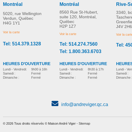
Montréal
Montréal
Rive-S
8560 Rue St-Hubert,
3340, b
5020, rue Wellington
suite 120, Montréal,
Tascher
Verdun, Québec
Québec
Greenfi
H4G 1Y1
Fauteuil roulant pliant
Fauteuil roulant plian
H2P 1Z7
J4V 2H6
PLUS D'INFORMATION
ultra-léger Helio C2
ultra-léger Helio A7
Voir la carte
Voir la carte
Voir la cart
Motion Composites
Motion Composites
Tel: 514.379.1328
Tel: 514.274.7560
Tel: 45
fauteuil-ultra-leger-pliant
fauteuil-ultra-leger-pliant
Tel: 1.800.363.6703
HEURES D'OUVERTURE
HEURES D'OUVERTURE
HEURES
Lundi - Vendredi:
8h30 à 17h
Lundi - Vendredi:
9h00 à 16h
Lundi - Ven
Samedi :
Fermé
Samedi :
Fermé
Samedi :
Dimanche :
Fermé
Dimanche :
Fermé
Dimanche 
info@andreviger.qc.ca
© 2026 Tous droits réservés © Maison André Viger -
Sitemap