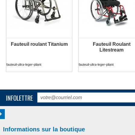
Fauteuil roulant Titanium
Fauteuil Roulant
PLUS D'INFORMATION
PLUS D'INFORMATION
Litestream
fauteuil-ultra-leger-pliant
fauteuil-ultra-leger-pliant
INFOLETTRE
Informations sur la boutique