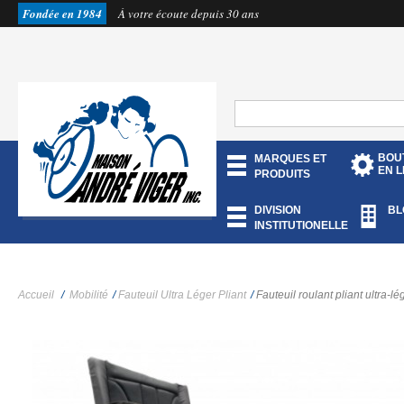
Fondée en 1984
À votre écoute depuis 30 ans
BOU
MARQUES ET
EN L
PRODUITS
DIVISION
BL
INSTITUTIONELLE
Accueil
/
Mobilité
/
Fauteuil Ultra Léger Pliant
/
Fauteuil roulant pliant ultra-