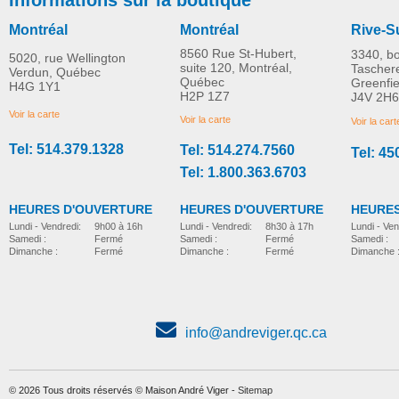
Montréal
Montréal
Rive-S
8560 Rue St-Hubert,
3340, b
5020, rue Wellington
suite 120, Montréal,
Tascher
Verdun, Québec
Québec
Greenfi
H4G 1Y1
Fauteuil de transport en
Fauteuil roulant spor
H2P 1Z7
J4V 2H6
PLUS D'INFORMATION
aluminium
(chrome) 16''
Voir la carte
Voir la carte
Voir la cart
Tel: 514.379.1328
Tel: 514.274.7560
Tel: 45
home
home
Tel: 1.800.363.6703
HEURES D'OUVERTURE
HEURES D'OUVERTURE
HEURES
Lundi - Vendredi:
8h30 à 17h
Lundi - Vendredi:
9h00 à 16h
Lundi - Ven
Samedi :
Fermé
Samedi :
Fermé
Samedi :
Dimanche :
Fermé
Dimanche :
Fermé
Dimanche 
info@andreviger.qc.ca
© 2026 Tous droits réservés © Maison André Viger -
Sitemap