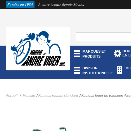
Fondée en 1984
À votre écoute depuis 30 ans
BOU
MARQUES ET
EN L
PRODUITS
DIVISION
BL
INSTITUTIONELLE
Accueil
/
Mobilité
/
Fauteuil roulant standard
/
Fauteuil léger de transport Airg