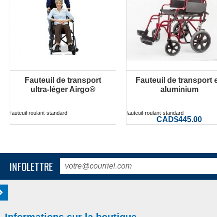
Fauteuil de transport
Fauteuil de transport 
PLUS D'INFORMATION
PLUS D'INFORMATION
ultra-léger Airgo®
aluminium
fauteuil-roulant-standard
fauteuil-roulant-standard
CAD$445.00
INFOLETTRE
Informations sur la boutique