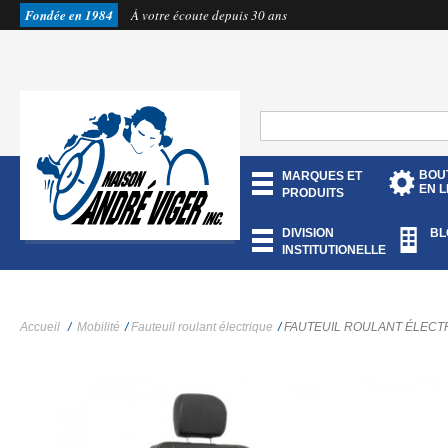
Fondée en 1984
À votre écoute depuis 30 ans
BOU
MARQUES ET
EN L
PRODUITS
DIVISION
BL
INSTITUTIONELLE
Accueil
/
Mobilité
/
Fauteuil roulant électrique
/
FAUTEUIL ROULANT ÉLECTRI