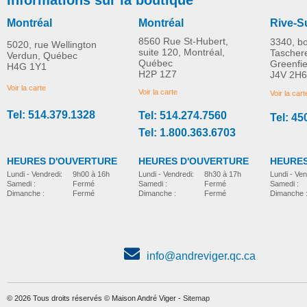
Montréal
Montréal
Rive-S
8560 Rue St-Hubert,
3340, b
5020, rue Wellington
suite 120, Montréal,
Tascher
Verdun, Québec
Québec
Greenfi
H4G 1Y1
Fauteuil roulant électrique
Fauteuil roulant électri
H2P 1Z7
J4V 2H6
PLUS D'INFORMATION
PLUS D'INFORMATION
portatif CITY 2 PLUS
portatif Vista Travel
Voir la carte
Voir la carte
Voir la cart
Travel Buggy
Buggy
Tel: 514.379.1328
Tel: 514.274.7560
Tel: 45
fauteuil-roulant-electrique
fauteuil-roulant-electrique
CAD$3,449.00
Tel: 1.800.363.6703
HEURES D'OUVERTURE
HEURES D'OUVERTURE
HEURES
Lundi - Vendredi:
8h30 à 17h
Lundi - Vendredi:
9h00 à 16h
Lundi - Ven
Samedi :
Fermé
Samedi :
Fermé
Samedi :
Dimanche :
Fermé
Dimanche :
Fermé
Dimanche 
info@andreviger.qc.ca
© 2026 Tous droits réservés © Maison André Viger -
Sitemap