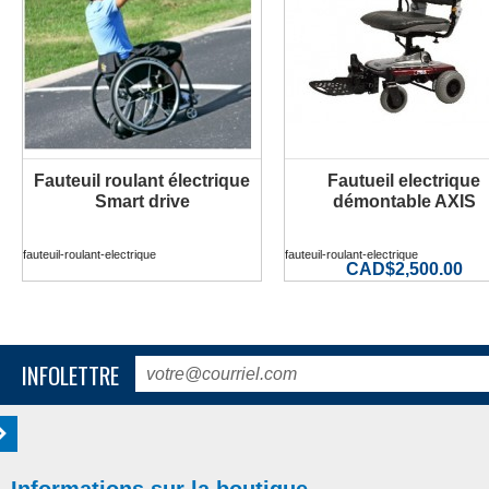
Fauteuil roulant électrique
Fautueil electrique
PLUS D'INFORMATION
PLUS D'INFORMATION
Smart drive
démontable AXIS
fauteuil-roulant-electrique
fauteuil-roulant-electrique
CAD$2,500.00
INFOLETTRE
Informations sur la boutique