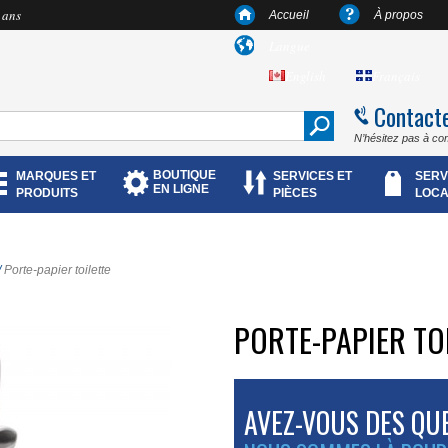
 ans
Accueil
À propos
Langue
English
Français
Contact
N’hésitez pas à co
BOUTIQUE
MARQUES ET
SERVICES ET
SERV
EN LIGNE
PRODUITS
PIÈCES
LOCA
/
Porte-papier toilette
PORTE-PAPIER TO
AVEZ-VOUS DES QU