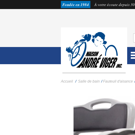
Fondée en 1984
À votre écoute depuis 30
Accueil
/
Salle de bain
/
Fauteuil d'aisance