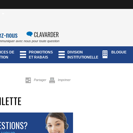
ez-nous
CLAVARDER
mmuniquer avec nous pour toute question
ICES DE
PROMOTIONS
DIVISION
BLOGUE
TION
ET RABAIS
INSTITUTIONELLE
Partager
Imprimer
ILETTE
ESTIONS?