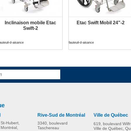
Inclinaison mobile Etac
Etac Swift Mobil 24"-2
PLUS D'INFORMATION
PLUS D'INFORMATION
Swift-2
auteuil-d-aisance
fauteuil-d-aisance
ue
l
Rive-Sud de Montréal
Ville de Québec
St-Hubert,
3340, boulevard
619, boulevard Wilf
 Montréal,
Taschereau
Ville de Québec, Q