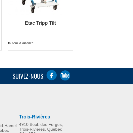
Etac Tripp Tilt
PLUS D'INFORMATION
fauteuil-d-aisance
SUIVEZ-NOUS
Trois-Rivières
4910 Boul. des Forges,
rid-Hamel
Trois-Rivières, Québec
uébec