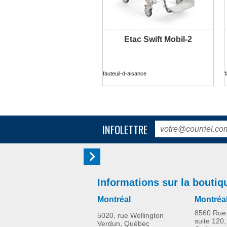
Etac Swift Mobil-2
PLUS D'INFORMATION
fauteuil-d-aisance
f
INFOLETTRE
Informations sur la boutiq
Montréal
Montréa
8560 Rue 
5020, rue Wellington
suite 120,
Verdun, Québec