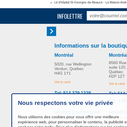
Lit d’hôpital St-Georges-de-Beauce - La Maison Andr
INFOLETTRE
Informations sur la boutiq
Montréal
Montréa
8560 Rue 
5020, rue Wellington
suite 120,
Verdun, Québec
Québec
H4G 1Y1
H2P 1Z7
Voir la carte
Voir la carte
Tel: 514.379.1328
Tel: 514
Tel: 1.8
Nous respectons votre vie privée
HEURES 
HEURES D'OUVERTURE
Nous utilisons des cookies pour vous offrir une meilleure
Lundi - Vendr
Lundi - Vendredi:
9h00 à 16h
expérience web, pour personnaliser le contenu, la publicité e
Samedi :
Samedi :
Fermé
Dimanche :
Dimanche :
Fermé
analyser notre trafic. Pour plus d'informations sur les cookies