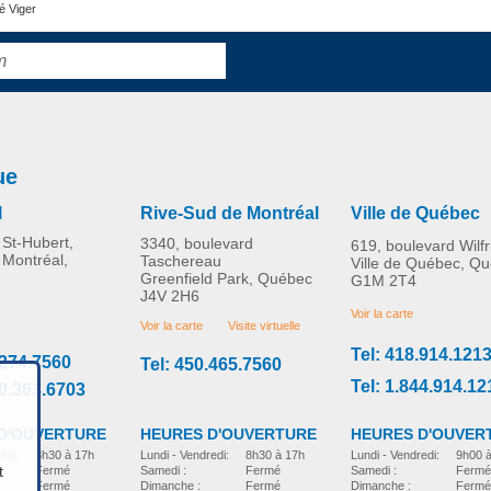
é Viger
ue
l
Rive-Sud de Montréal
Ville de Québec
St-Hubert,
3340, boulevard
619, boulevard Wilf
 Montréal,
Taschereau
Ville de Québec, Q
Greenfield Park, Québec
G1M 2T4
J4V 2H6
Voir la carte
Voir la carte
Visite virtuelle
Tel: 418.914.121
.274.7560
Tel: 450.465.7560
Tel: 1.844.914.12
00.363.6703
D'OUVERTURE
HEURES D'OUVER
HEURES D'OUVERTURE
edi:
8h30 à 17h
Lundi - Vendredi:
9h00 
Lundi - Vendredi:
8h30 à 17h
t
Fermé
Samedi :
Fermé
Samedi :
Fermé
Fermé
Dimanche :
Fermé
Dimanche :
Fermé