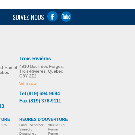
SUIVEZ-NOUS
Trois-Rivières
4910 Boul. des Forges,
rid-Hamel
Trois-Rivières, Québec
uébec
G8Y 2Z2
Voir la carte
Tel (819) 694-9694
3
Fax (819) 376-9111
13
TURE
HEURES D'OUVERTURE
à 17h
Lundi - Vendredi:
9h00 à 17h
Samedi :
Fermé
Dimanche :
Fermé