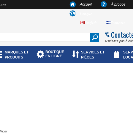
 ans
Accueil
À propos
Langue
English
Français
Contact
N’hésitez pas à co
BOUTIQUE
MARQUES ET
SERVICES ET
SERV
EN LIGNE
PRODUITS
PIÈCES
LOCA
 Viger