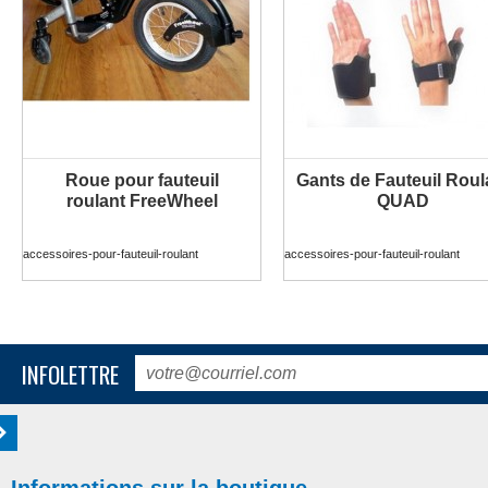
Roue pour fauteuil
Gants de Fauteuil Roul
PLUS D'INFORMATION
PLUS D'INFORMATION
roulant FreeWheel
QUAD
accessoires-pour-fauteuil-roulant
accessoires-pour-fauteuil-roulant
INFOLETTRE
Informations sur la boutique