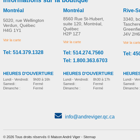
Montréal
Montréal
Rive-S
8560 Rue St-Hubert,
3340, b
5020, rue Wellington
suite 120, Montréal,
Tascher
Verdun, Québec
Québec
Greenfi
H4G 1Y1
Sac sous le siège
Système de propulsi
H2P 1Z7
J4V 2H6
Organizer
par levier NuDrive Ai
Voir la carte
Voir la carte
Voir la cart
Tel: 514.379.1328
Tel: 514.274.7560
Tel: 45
accessoires-pour-fauteuil-roulant
accessoires-pour-fauteuil-roulant
Tel: 1.800.363.6703
HEURES D'OUVERTURE
HEURES D'OUVERTURE
HEURES
Lundi - Vendredi:
8h30 à 17h
Lundi - Vendredi:
9h00 à 16h
Lundi - Ven
Samedi :
Fermé
Samedi :
Fermé
Samedi :
Dimanche :
Fermé
Dimanche :
Fermé
Dimanche 
info@andreviger.qc.ca
© 2026 Tous droits réservés © Maison André Viger -
Sitemap