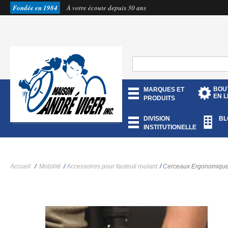
Fondée en 1984
À votre écoute depuis 30 ans
BOU
MARQUES ET
EN L
PRODUITS
DIVISION
BL
INSTITUTIONELLE
Accueil
/
Mobilité
/
Accessoires pour fauteuil roulant
/
Cerceaux Ergonomiqu