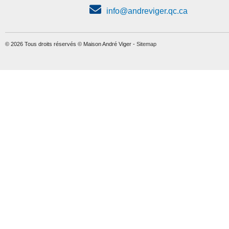
info@andreviger.qc.ca
© 2026 Tous droits réservés © Maison André Viger -
Sitemap
ORTHÈSE LOMBO-
SACRÉE (sans
panneaux) N572
abdomen
CAD$0.00