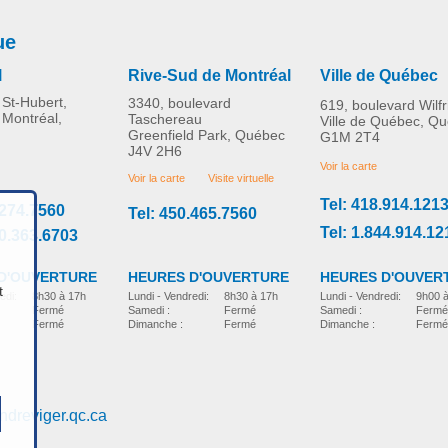
ue
Triporteurs/
Fauteuils roulants
PLUS D'INFORMATION
PLUS D'INFORMATION
Quadriporteurs
électriques
l
Rive-Sud de Montréal
Ville de Québec
St-Hubert,
3340, boulevard
619, boulevard Wilf
Prix, veuillez appeler.
Prix, veuillez appeler.
 Montréal,
Taschereau
Ville de Québec, Q
Greenfield Park, Québec
G1M 2T4
J4V 2H6
Voir la carte
Voir la carte
Visite virtuelle
Tel: 418.914.121
.274.7560
Tel: 450.465.7560
Tel: 1.844.914.12
00.363.6703
D'OUVERTURE
HEURES D'OUVER
HEURES D'OUVERTURE
t
edi:
8h30 à 17h
Lundi - Vendredi:
9h00 
Lundi - Vendredi:
8h30 à 17h
Fermé
Samedi :
Fermé
Samedi :
Fermé
Fermé
Dimanche :
Fermé
Dimanche :
Fermé
ndreviger.qc.ca
Lève-personnes
Lit électrique avec