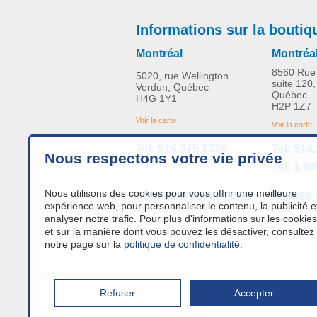
Informations sur la boutiq
Fauteuils roulants
PLUS D'INFORMATION
Confort
Montréal
Montréa
8560 Rue 
5020, rue Wellington
Prix, veuillez appeler.
suite 120,
Verdun, Québec
Québec
H4G 1Y1
H2P 1Z7
Voir la carte
Voir la carte
Tel: 514.379.1328
Tel: 514
Nous respectons votre vie privée
Tel: 1.8
Nous utilisons des cookies pour vous offrir une meilleure
HEURES 
HEURES D'OUVERTURE
expérience web, pour personnaliser le contenu, la publicité e
Lundi - Vendr
Lundi - Vendredi:
9h00 à 16h
analyser notre trafic. Pour plus d'informations sur les cookies
Samedi :
Samedi :
Fermé
Dimanche :
Dimanche :
Fermé
et sur la manière dont vous pouvez les désactiver, consultez
notre page sur la
politique de confidentialité
.
Refuser
Accepter
info@a
Fauteuil auto-souleveur -