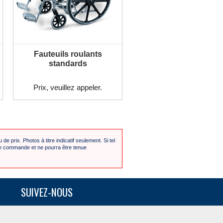
Fauteuils roulants
PLUS D'INFORMATION
standards
Prix, veuillez appeler.
 de prix. Photos à titre indicatif seulement. Si tel
ute commande et ne pourra être tenue
SUIVEZ-NOUS