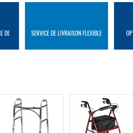
plages ?
La Maison André Viger vous prop
fauteuil roulante de plage Hippoca
journée à la plage avec votre fami
Vous pouvez profiter de tous les 
E DE
SERVICE DE LIVRAISON FLEXIBLE
OP
Hippocampe à prix avantageux.
mouvoir dans le sable, le faute
roues arrière plus larges et une r
déplacer sans problème dans des
PLUS D'INFORMATION
PLUS D'INFORMATION
vous enliser.
AUTRES SUGGESTIONS
Si vous souhaitez avoir plus d’inf
fauteuil roulant de plage Hippoc
courriel ou par téléphone, ou ven
de nos trois magasins à Montréa
Québec.