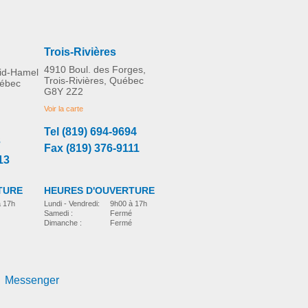
Fauteuils gériatriques
PLUS D'INFORMATION
Trois-Rivières
4910 Boul. des Forges,
rid-Hamel
Trois-Rivières, Québec
Prix, veuillez appeler.
uébec
G8Y 2Z2
Voir la carte
Tel (819) 694-9694
3
Fax (819) 376-9111
13
TURE
HEURES D'OUVERTURE
à 17h
Lundi - Vendredi:
9h00 à 17h
Samedi :
Fermé
Dimanche :
Fermé
Messenger
Matelas à pression d’air