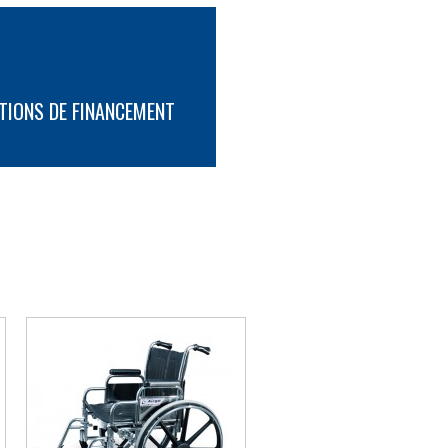
ose des solutions de location pour le
mpe qui vous permettra de profiter d’une
lle en toute sécurité et en tout confort.
avantages d’un fauteuil roulant de plage
TIONS DE FINANCEMENT
 Conçu spécialement pour pouvoir se
uil de plage Hippocampe possède deux
oue avant élargie qui vous permet de vous
 surfaces sablonneuses sans crainte de
PLUS D'INFORMATION
ormations concernant la location de notre
ampe, n’hésitez pas à nous
contacter
par
ez simplement nous rencontrer dans l’un
l, sur la Rive-Sud de Montréal, et à