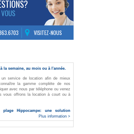
ESTIONS?
 VOUS
.363.6703
VISITEZ-NOUS
 à la semaine, au mois ou à l'année.
ir un service de location afin de mieux
connaître la gamme complète de nos
iquer avec nous par téléphone ou venez
 vous offrons la location à court ou à
e plage Hippocampe: une solution
Plus information >
oyage au soleil sur les plages, sans
fauteuil roulant adapté au sable et aux