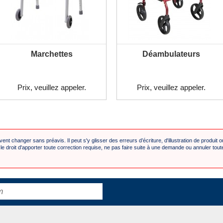
Marchettes
Déambulateurs
PLUS D'INFORMATION
PLUS D'INFORMATION
Prix, veuillez appeler.
Prix, veuillez appeler.
vent changer sans préavis. Il peut s'y glisser des erreurs d’écriture, d'illustration de produit ou
le droit d'apporter toute correction requise, ne pas faire suite à une demande ou annuler to