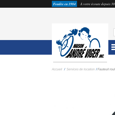
Fondée en 1984
À votre écoute depuis 30
Accueil
/
Services de location
/
Fauteuil ro