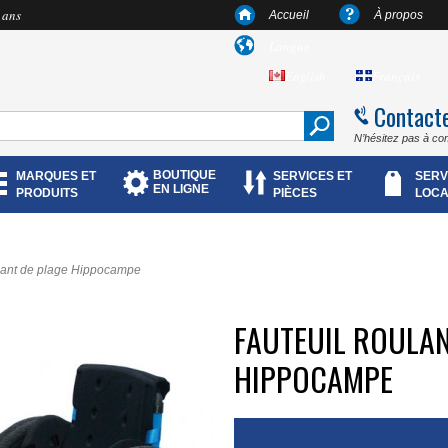
 ans
Accueil
À propos
Langue
English
Français
Contact
N’hésitez pas à co
BOUTIQUE
MARQUES ET
SERVICES ET
SERV
EN LIGNE
PRODUITS
PIÈCES
LOCA
ulant de plage Hippocampe
FAUTEUIL ROULAN
HIPPOCAMPE