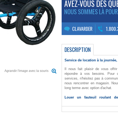
AVEZ-VOUS DES QU
NOUS SOMMES LÀ POUR
CLAVARDER
1.800
DESCRIPTION
Service de location à la journée,
Il nous fait plaisir de vous offr
Agrandir l'image avec la souris
répondre à vos besoins. Pour 
services, n'hésitez pas à commun
nous rencontrer en magasin. Nous
long terme avec option d'achat.
Louer un fauteuil roulant d
gagnante !
Souhaitez-vous profiter d’un v
débourser le montant total d’un 