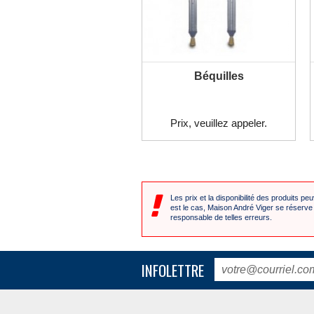
Béquilles
PLUS D'INFORMATION
Prix, veuillez appeler.

Les prix et la disponibilité des produits peu
est le cas, Maison André Viger se réserve 
responsable de telles erreurs.
INFOLETTRE