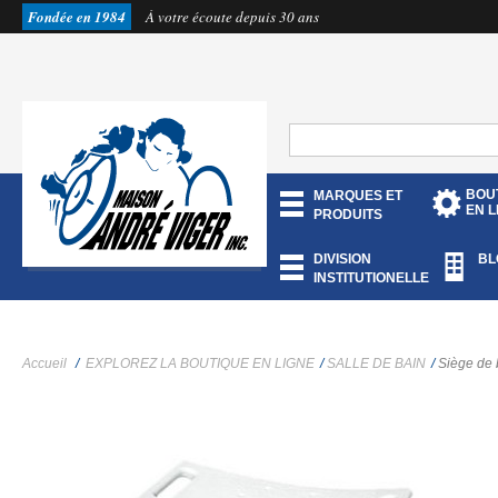
Fondée en 1984
À votre écoute depuis 30 ans
BOU
MARQUES ET
EN L
PRODUITS
DIVISION
BL
INSTITUTIONELLE
Accueil
/
EXPLOREZ LA BOUTIQUE EN LIGNE
/
SALLE DE BAIN
/
Siège de 