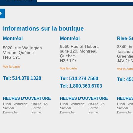
Informations sur la boutique
Montréal
Montréal
Rive-S
8560 Rue St-Hubert,
3340, b
5020, rue Wellington
suite 120, Montréal,
Tascher
Verdun, Québec
Québec
Greenfi
H4G 1Y1
Tapis de bain AquaSense
Tapis de bain avec gu
H2P 1Z7
J4V 2H6
PLUS D'INFORMATION
PLUS D'INFORMATION
avec zones de massages
de température
Voir la carte
Voir la carte
Voir la cart
Tel: 514.379.1328
Tel: 514.274.7560
Tel: 45
salle-de-bain
salle-de-bain
CAD$0.00
CAD$0.00
Tel: 1.800.363.6703
HEURES D'OUVERTURE
HEURES D'OUVERTURE
HEURES
Lundi - Vendredi:
8h30 à 17h
Lundi - Vendredi:
9h00 à 16h
Lundi - Ven
Samedi :
Fermé
Samedi :
Fermé
Samedi :
Dimanche :
Fermé
Dimanche :
Fermé
Dimanche 