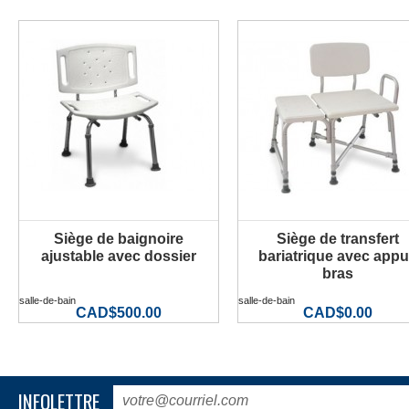
Siège de baignoire
Siège de transfert
PLUS D'INFORMATION
PLUS D'INFORMATION
ajustable avec dossier
bariatrique avec appu
bras
salle-de-bain
salle-de-bain
CAD$500.00
CAD$0.00
INFOLETTRE