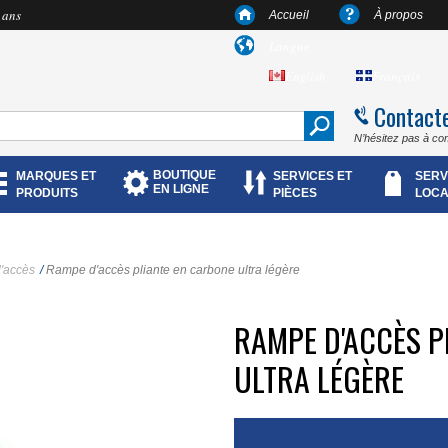
 ans
Accueil
À propos
Langue
English
Français
Contact
N’hésitez pas à co
BOUTIQUE
MARQUES ET
SERVICES ET
SERV
EN LIGNE
PRODUITS
PIÈCES
LOCA
'accès
/
Rampe d'accès pliante en carbone ultra légère
RAMPE D'ACCÈS P
ULTRA LÉGÈRE