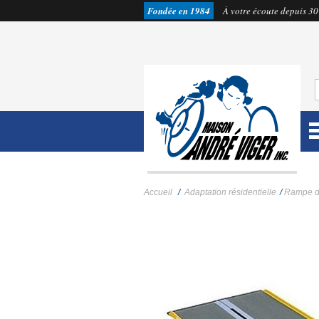
Fondée en 1984
À votre écoute depuis 30
Accueil
/
Adaptation résidentielle
/
Rampe d