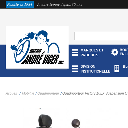
Fondée en 1984
À votre écoute depuis 30 ans
BOU
MARQUES ET
EN L
PRODUITS
DIVISION
BL
INSTITUTIONELLE
Accueil
/
Mobilité
/
Quadriporteur
/
Quadriporteur Victory 10LX Suspension 