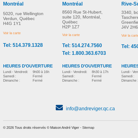
Montréal
Montréal
Rive-S
8560 Rue St-Hubert,
3340, b
5020, rue Wellington
suite 120, Montréal,
Tascher
Verdun, Québec
Québec
Greenfi
H4G 1Y1
Quadriporteur S12 Vita
Quadriporteur S12
H2P 1Z7
J4V 2H6
PLUS D'INFORMATION
PLUS D'INFORMATION
Sports
Monster X
Voir la carte
Voir la carte
Voir la cart
Tel: 514.379.1328
Tel: 514.274.7560
Tel: 45
quadriporteur
quadriporteur
Tel: 1.800.363.6703
HEURES D'OUVERTURE
HEURES D'OUVERTURE
HEURES
Lundi - Vendredi:
8h30 à 17h
Lundi - Vendredi:
9h00 à 16h
Lundi - Ven
Samedi :
Fermé
Samedi :
Fermé
Samedi :
Dimanche :
Fermé
Dimanche :
Fermé
Dimanche 
info@andreviger.qc.ca
© 2026 Tous droits réservés © Maison André Viger -
Sitemap