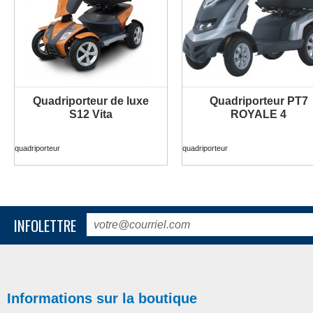
Quadriporteur de luxe
Quadriporteur PT7
PLUS D'INFORMATION
PLUS D'INFORMATION
S12 Vita
ROYALE 4
quadriporteur
quadriporteur
INFOLETTRE
Informations sur la boutique