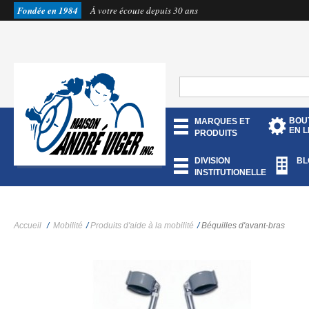
Fondée en 1984
À votre écoute depuis 30 ans
BOU
MARQUES ET
EN L
PRODUITS
DIVISION
BL
INSTITUTIONELLE
Accueil
/
Mobilité
/
Produits d'aide à la mobilité
/
Béquilles d'avant-bras