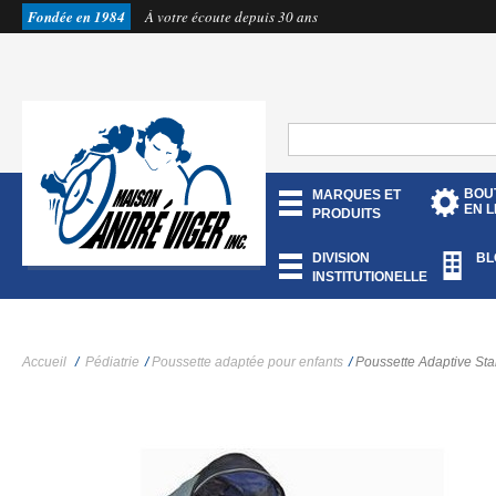
Fondée en 1984
À votre écoute depuis 30 ans
BOU
MARQUES ET
EN L
PRODUITS
DIVISION
BL
INSTITUTIONELLE
Accueil
/
Pédiatrie
/
Poussette adaptée pour enfants
/
Poussette Adaptive St