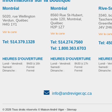
Montréal
Montréal
Rive-S
8560 Rue St-Hubert,
3340, b
5020, rue Wellington
suite 120, Montréal,
Tascher
Verdun, Québec
Québec
Greenfi
H4G 1Y1
Poussette Adaptive Star
Poussette Adaptive St
H2P 1Z7
J4V 2H6
PLUS D'INFORMATION
PLUS D'INFORMATION
Axiom IMPROV 3
Axiom LASSEN 2
Voir la carte
Voir la carte
Voir la cart
Tel: 514.379.1328
Tel: 514.274.7560
Tel: 45
poussette-adaptee-pour-enfants
poussette-adaptee-pour-enfants
Tel: 1.800.363.6703
HEURES D'OUVERTURE
HEURES D'OUVERTURE
HEURES
Lundi - Vendredi:
8h30 à 17h
Lundi - Vendredi:
9h00 à 16h
Lundi - Ven
Samedi :
Fermé
Samedi :
Fermé
Samedi :
Dimanche :
Fermé
Dimanche :
Fermé
Dimanche 
info@andreviger.qc.ca
© 2026 Tous droits réservés © Maison André Viger -
Sitemap