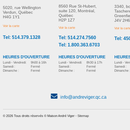
8560 Rue St-Hubert,
3340, b
5020, rue Wellington
suite 120, Montréal,
Tascher
Verdun, Québec
Québec
Greenfi
H4G 1Y1
Siège Easy Seat
Siège de classe PAL
H2P 1Z7
J4V 2H6
PLUS D'INFORMATION
PLUS D'INFORMATION
Voir la carte
Voir la carte
Voir la cart
Tel: 514.379.1328
Tel: 514.274.7560
Tel: 45
position-assise
position-assise
Tel: 1.800.363.6703
HEURES D'OUVERTURE
HEURES D'OUVERTURE
HEURES
Lundi - Vendredi:
8h30 à 17h
Lundi - Vendredi:
9h00 à 16h
Lundi - Ven
Samedi :
Fermé
Samedi :
Fermé
Samedi :
Dimanche :
Fermé
Dimanche :
Fermé
Dimanche 
info@andreviger.qc.ca
© 2026 Tous droits réservés © Maison André Viger -
Sitemap