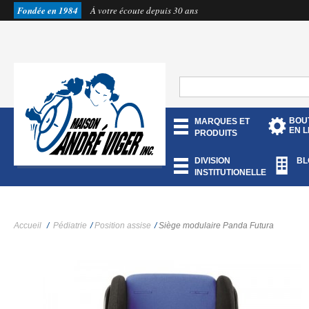
Fondée en 1984
À votre écoute depuis 30 ans
BOU
MARQUES ET
EN L
PRODUITS
DIVISION
BL
INSTITUTIONELLE
Accueil
/
Pédiatrie
/
Position assise
/
Siège modulaire Panda Futura