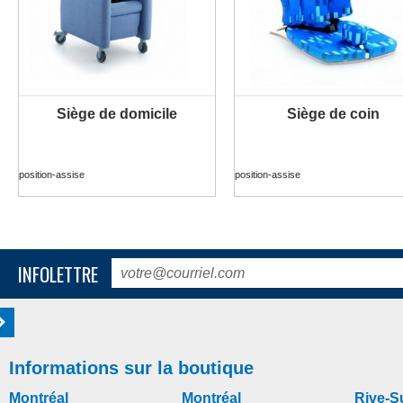
Siège de domicile
Siège de coin
PLUS D'INFORMATION
PLUS D'INFORMATION
position-assise
position-assise
INFOLETTRE
Informations sur la boutique
Montréal
Montréal
Rive-S