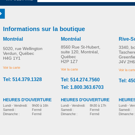
Informations sur la boutique
Montréal
Montréal
Rive-S
8560 Rue St-Hubert,
3340, b
5020, rue Wellington
suite 120, Montréal,
Tascher
Verdun, Québec
Québec
Greenfi
H4G 1Y1
Combiné fauteuil de
Marchette Fold and G
H2P 1Z7
J4V 2H6
transport et ambulateur à
Voir la carte
Voir la carte
Voir la cart
pliage latéral, Airgo®
Fusion™ Bleu pacifique
Tel: 514.379.1328
Tel: 514.274.7560
Tel: 45
mobilite
CAD$229.00
mobilite
Tel: 1.800.363.6703
CAD$595.00
HEURES D'OUVERTURE
HEURES D'OUVERTURE
HEURES
Lundi - Vendredi:
8h30 à 17h
Lundi - Vendredi:
9h00 à 16h
Lundi - Ven
Samedi :
Fermé
Samedi :
Fermé
Samedi :
Dimanche :
Fermé
Dimanche :
Fermé
Dimanche 