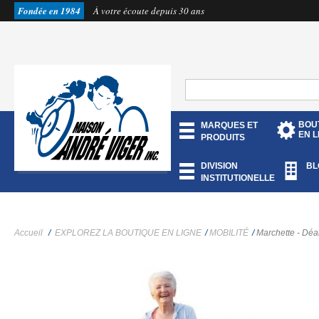
Fondée en 1984
À votre écoute depuis 30 ans
BOU
MARQUES ET
EN L
PRODUITS
DIVISION
BL
INSTITUTIONELLE
Accueil
/
EXPLOREZ LA BOUTIQUE EN LIGNE
/
MOBILITÉ
/
Marchette - Déa