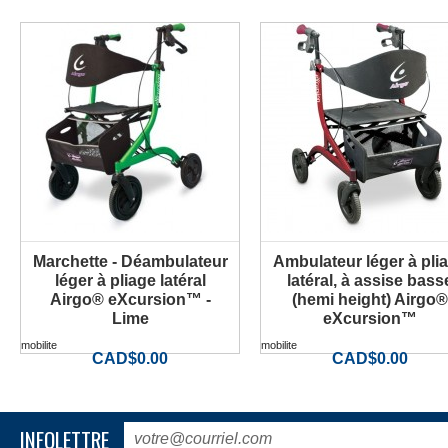
Marchette - Déambulateur
Ambulateur léger à pli
PLUS D'INFORMATION
PLUS D'INFORMATION
léger à pliage latéral
latéral, à assise bass
Airgo® eXcursion™ -
(hemi height) Airgo®
Lime
eXcursion™
mobilite
mobilite
CAD$0.00
CAD$0.00
INFOLETTRE