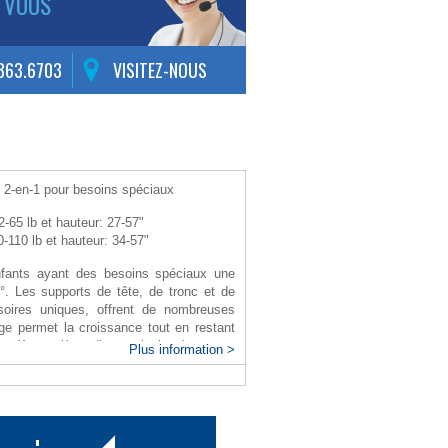
 VOUS
.363.6703
VISITEZ-NOUS
 2-en-1 pour besoins spéciaux
2-65 lb et hauteur: 27-57"
-110 lb et hauteur: 34-57"
fants ayant des besoins spéciaux une
°. Les supports de tête, de tronc et de
oires uniques, offrent de nombreuses
ge permet la croissance tout en restant
euxième siège d'auto ainsi qu'un autre
Plus information >
nquette arrière.
cessoires dépassent les normes FMVSS
 CMVSS 213
a tête, du tronc et des cuisses INCLUS