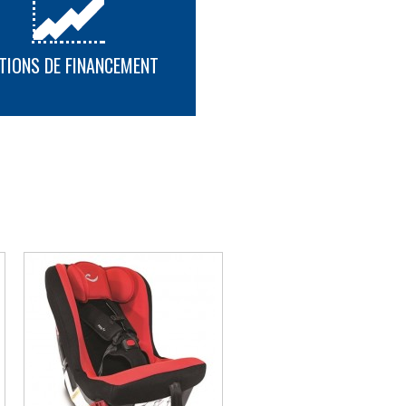
outien supplémentaire en mode rehausseur
0 lb
ux disponibles
 poitrine et housses de harnais souples
TIONS DE FINANCEMENT
e d'appoint 1
À 9 Positions Et 1 Main
PLUS D'INFORMATION
ion et le Poids requis de l'occupant
court (profondeur 4,7”) *
ieds (profondeur 7.1”) *
repose-pieds / Plaque de base pour