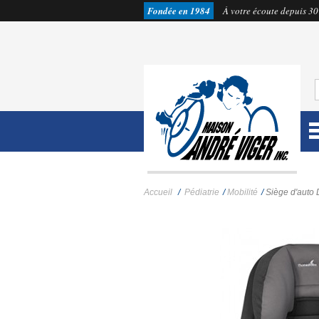
Fondée en 1984
À votre écoute depuis 30
Accueil
/
Pédiatrie
/
Mobilité
/
Siège d'auto