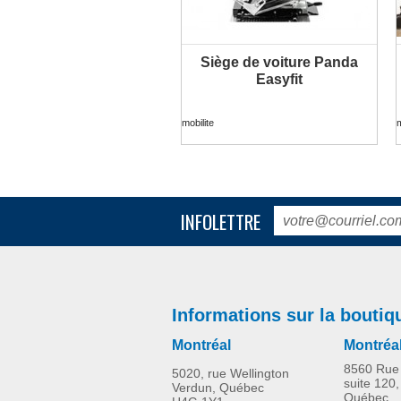
Siège de voiture Panda
PLUS D'INFORMATION
Easyfit
mobilite
m
INFOLETTRE
Informations sur la boutiq
Montréal
Montréa
8560 Rue 
5020, rue Wellington
suite 120,
Verdun, Québec
Québec