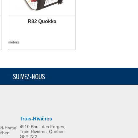
R82 Quokka
PLUS D'INFORMATION
mobilite
SUIVEZ-NOUS
Trois-Rivières
4910 Boul. des Forges,
rid-Hamel
Trois-Rivières, Québec
uébec
G8Y 2Z2