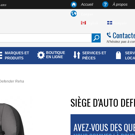
 ans
Accueil
À propos
Langue
English
Français
Contact
N’hésitez pas à co
BOUTIQUE
MARQUES ET
SERVICES ET
SERV
EN LIGNE
PRODUITS
PIÈCES
LOCA
 Defender Reha
SIÈGE D'AUTO DE
AVEZ-VOUS DES QU