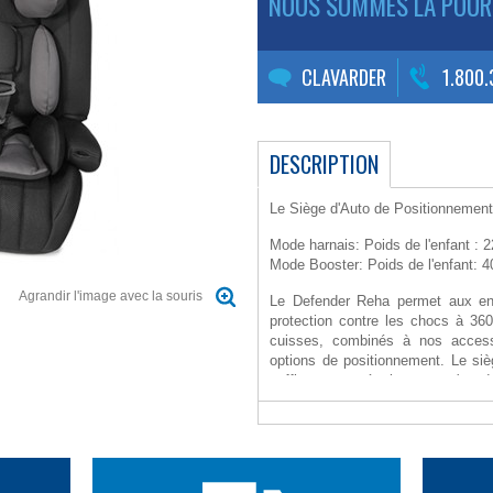
NOUS SOMMES LÀ POUR
CLAVARDER
1.800
DESCRIPTION
Le Siège d'Auto de Positionnement
Mode harnais: Poids de l'enfant : 2
Mode Booster: Poids de l'enfant: 40
Agrandir l'image avec la souris
Le Defender Reha permet aux en
protection contre les chocs à 360
cuisses, combinés à nos access
options de positionnement. Le siè
suffisamment étroit pour qu'un d
enfant puissent s'installer sur la ba
* Defender Reha ET tous les ac
213 américaines et canadiennes
* Supports de positionnement de l