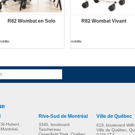
R82 Wombat en Solo
R82 Wombat Vivant
PLUS D'INFORMATION
PLUS D'INFORMATION
obilite
mobilite
ue
l
Rive-Sud de Montréal
Ville de Québec
St-Hubert,
3340, boulevard
619, boulevard Wilf
 Montréal,
Taschereau
Ville de Québec, Q
Greenfield Park, Québec
G1M 2T4