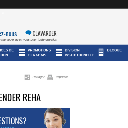
ez-nous
CLAVARDER
mmuniquer avec nous pour toute question
ICES DE
PROMOTIONS
DIVISION
BLOGUE
TION
ET RABAIS
INSTITUTIONELLE
Partager
Imprimer
FENDER REHA
ESTIONS?