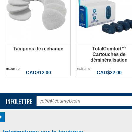
Tampons de rechange
TotalComfort™
PLUS D'INFORMATION
PLUS D'INFORMATION
Cartouches de
déminéralisation
maison-e
maison-e
CAD$12.00
CAD$22.00
INFOLETTRE
Informations sur la boutique