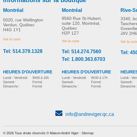
Montréal
Montréal
Rive-S
8560 Rue St-Hubert,
3340, b
5020, rue Wellington
suite 120, Montréal,
Tascher
Verdun, Québec
Québec
Greenfi
H4G 1Y1
Humidificateur
Humidificateur
H2P 1Z7
J4V 2H6
PLUS D'INFORMATION
PLUS D'INFORMATION
ultrasonique de voyage
ultrasonique personn
Voir la carte
Voir la carte
Voir la cart
Tel: 514.379.1328
Tel: 514.274.7560
Tel: 45
maison-e
maison-e
CAD$36.00
CAD$52.00
Tel: 1.800.363.6703
HEURES D'OUVERTURE
HEURES D'OUVERTURE
HEURES
Lundi - Vendredi:
8h30 à 17h
Lundi - Vendredi:
9h00 à 16h
Lundi - Ven
Samedi :
Fermé
Samedi :
Fermé
Samedi :
Dimanche :
Fermé
Dimanche :
Fermé
Dimanche 
Humidificateur à
Humidificateur à
ultrasons aux sons
ultrasons à brouillar
apaisants
chaud
info@andreviger.qc.ca
maison-e
maison-e
CAD$120.00
CAD$132.00
© 2026 Tous droits réservés © Maison André Viger -
Sitemap