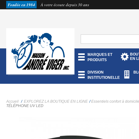
Fondée en 1984
À votre écoute depuis 30 ans
BOU
MARQUES ET
EN L
PRODUITS
DIVISION
BL
INSTITUTIONELLE
Accueil
/
EXPLOREZ LA BOUTIQUE EN LIGNE
/
Essentiels confort à domicil
TÉLÉPHONE UV LED