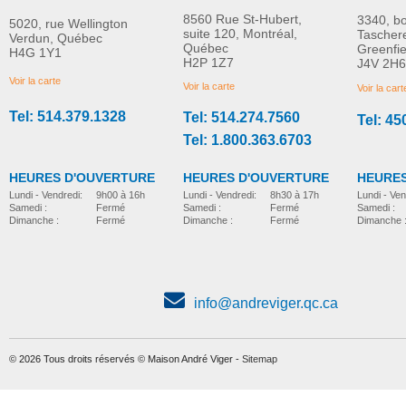
8560 Rue St-Hubert,
3340, b
5020, rue Wellington
suite 120, Montréal,
Tascher
Verdun, Québec
Québec
Greenfi
H4G 1Y1
Levier ABLE pour la
Levier portable pour
H2P 1Z7
J4V 2H6
PLUS D'INFORMATION
PLUS D'INFORMATION
baignoire
piscine Pro Pool
Voir la carte
Voir la carte
Voir la cart
Tel: 514.379.1328
Tel: 514.274.7560
Tel: 45
leve-personne-pour-la-piscine
leve-personne-pour-la-piscine
Tel: 1.800.363.6703
HEURES D'OUVERTURE
HEURES D'OUVERTURE
HEURES
Lundi - Vendredi:
8h30 à 17h
Lundi - Vendredi:
9h00 à 16h
Lundi - Ven
Samedi :
Fermé
Samedi :
Fermé
Samedi :
Dimanche :
Fermé
Dimanche :
Fermé
Dimanche 
info@andreviger.qc.ca
© 2026 Tous droits réservés © Maison André Viger -
Sitemap