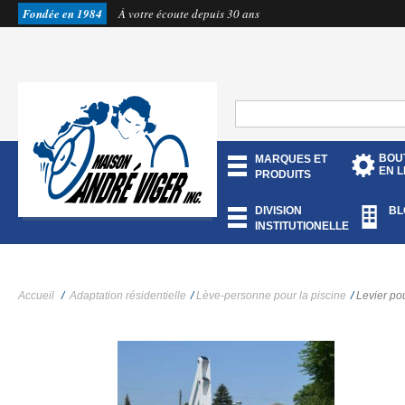
Fondée en 1984
À votre écoute depuis 30 ans
BOU
MARQUES ET
EN L
PRODUITS
DIVISION
BL
INSTITUTIONELLE
Accueil
/
Adaptation résidentielle
/
Lève-personne pour la piscine
/
Levier po