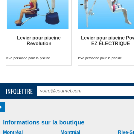
Levier pour piscine
Levier pour piscine Po
PLUS D'INFORMATION
PLUS D'INFORMATION
Revolution
EZ ÉLECTRIQUE
leve-personne-pour-la-piscine
leve-personne-pour-la-piscine
INFOLETTRE
Informations sur la boutique
Montréal
Montréal
Rive-S