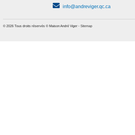
info@andreviger.qc.ca
© 2026 Tous droits réservés © Maison André Viger -
Sitemap
Banc de bain avec
dossier et Appuie -Bras
essentiels-salle-de-bain
CAD$95.00