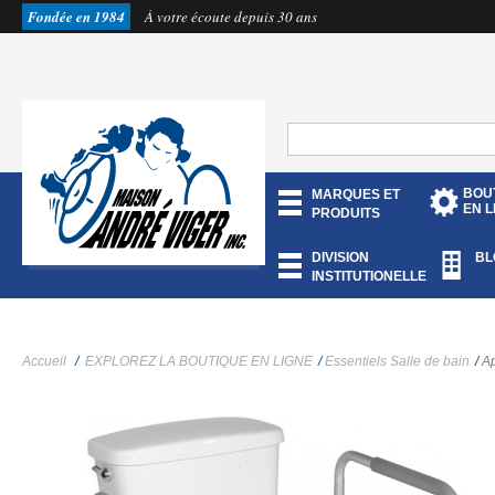
Fondée en 1984
À votre écoute depuis 30 ans
BOU
MARQUES ET
EN L
PRODUITS
DIVISION
BL
INSTITUTIONELLE
Accueil
/
EXPLOREZ LA BOUTIQUE EN LIGNE
/
Essentiels Salle de bain
/
Ap