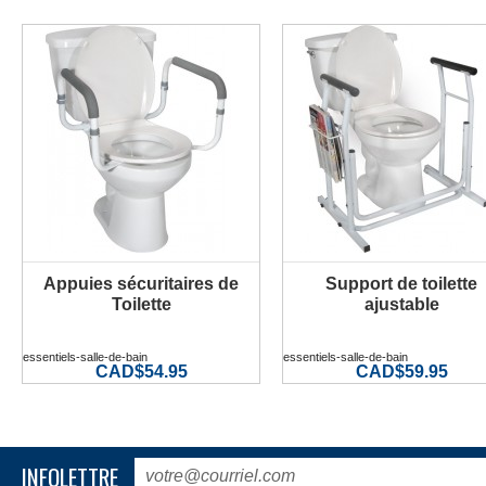
Appuies sécuritaires de
Support de toilette
PLUS D'INFORMATION
PLUS D'INFORMATION
Toilette
ajustable
essentiels-salle-de-bain
essentiels-salle-de-bain
CAD$54.95
CAD$59.95
INFOLETTRE