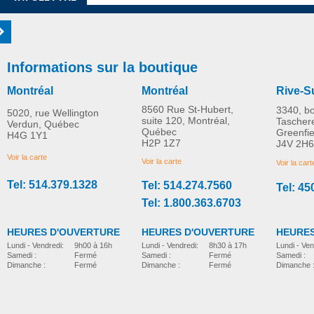
Informations sur la boutique
Montréal
Montréal
Rive-S
8560 Rue St-Hubert,
3340, b
5020, rue Wellington
suite 120, Montréal,
Tascher
Verdun, Québec
Québec
Greenfi
H4G 1Y1
Sac Anti-Odeurs
Marches anti-dérapant
H2P 1Z7
J4V 2H6
PLUS D'INFORMATION
Absorbant pour Fauteuil
Voir la carte
Voir la carte
Voir la cart
D’aisance
Tel: 514.379.1328
Tel: 514.274.7560
Tel: 45
essentiels-salle-de-bain
essentiels-salle-de-bain
CAD$13.35
CAD$32.95
Tel: 1.800.363.6703
HEURES D'OUVERTURE
HEURES D'OUVERTURE
HEURES
Lundi - Vendredi:
8h30 à 17h
Lundi - Vendredi:
9h00 à 16h
Lundi - Ven
Samedi :
Fermé
Samedi :
Fermé
Samedi :
Dimanche :
Fermé
Dimanche :
Fermé
Dimanche 