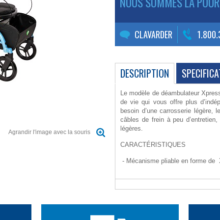
NOUS SOMMES LÀ POUR
CLAVARDER
1.800
DESCRIPTION
SPECIFICA
Le modèle de déambulateur Xpresso
de vie qui vous offre plus d’indé
besoin d’une carrosserie légère, 
câbles de frein à peu d’entretien,
légères.
Agrandir l'image avec la souris
CARACTÉRISTIQUES
- Mécanisme pliable en forme de X
compact
- Panier repliable : Le déambulateur
- Le frein de ralentissement peut ê
- Poignées ergonomiques très conf