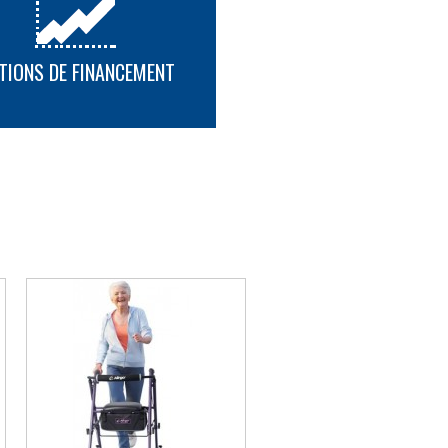
 bleu clair, noir, cappuccino et argent
TIONS DE FINANCEMENT
PLUS D'INFORMATION