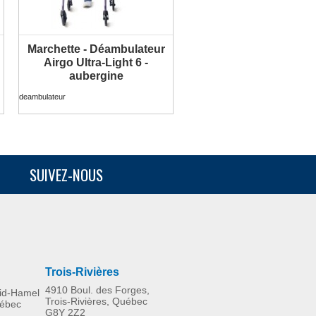
Marchette - Déambulateur
PLUS D'INFORMATION
Airgo Ultra-Light 6 -
aubergine
deambulateur
SUIVEZ-NOUS
Trois-Rivières
4910 Boul. des Forges,
rid-Hamel
Trois-Rivières, Québec
uébec
G8Y 2Z2