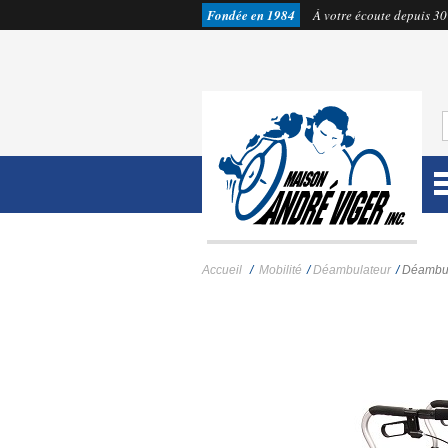
Fondée en 1984
À votre écoute depuis 30
Accueil
/
Mobilité
/
Déambulateur
/
Déambul