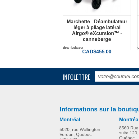
Marchette - Déambulateur
PLUS D'INFORMATION
léger à pliage latéral
Airgo® eXcursion™ -
canneberge
deambulateur
CAD$455.00
INFOLETTRE
Informations sur la boutiq
Montréal
Montréa
8560 Rue 
5020, rue Wellington
suite 120,
Verdun, Québec
Québec