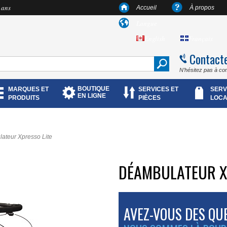
 ans
Accueil
À propos
Langue
English
Français
Contact
N’hésitez pas à co
BOUTIQUE
MARQUES ET
SERVICES ET
SERV
EN LIGNE
PRODUITS
PIÈCES
LOCA
ateur Xpresso Lite
DÉAMBULATEUR X
AVEZ-VOUS DES QU