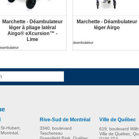
Marchette - Déambulateur
Marchette - Déambulateur
PLUS D'INFORMATION
PLUS D'INFORMATION
léger à pliage latéral
léger Airgo
Airgo® eXcursion™ -
Lime
deambulateur
deambulateur
ue
l
Rive-Sud de Montréal
Ville de Québec
St-Hubert,
3340, boulevard
619, boulevard Wilf
 Montréal,
Taschereau
Ville de Québec, Q
Greenfield Park, Québec
G1M 2T4