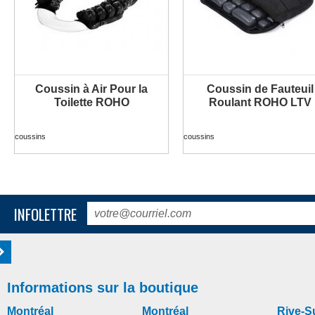
Coussin à Air Pour la
Coussin de Fauteuil
PLUS D'INFORMATION
PLUS D'INFORMATION
Toilette ROHO
Roulant ROHO LTV
coussins
coussins
INFOLETTRE
Informations sur la boutique
Montréal
Montréal
Rive-S