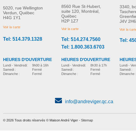
8560 Rue St-Hubert,
3340, b
5020, rue Wellington
suite 120, Montréal,
Tascher
Verdun, Québec
Québec
Greenfi
H4G 1Y1
Coussin pneumatique
Coussin pneumatiqu
H2P 1Z7
J4V 2H6
PLUS D'INFORMATION
PLUS D'INFORMATION
EVOLUTION
PROFORM
Voir la carte
Voir la carte
Voir la cart
Tel: 514.379.1328
Tel: 514.274.7560
Tel: 45
coussins
coussins
Tel: 1.800.363.6703
HEURES D'OUVERTURE
HEURES D'OUVERTURE
HEURES
Lundi - Vendredi:
8h30 à 17h
Lundi - Vendredi:
9h00 à 16h
Lundi - Ven
Samedi :
Fermé
Samedi :
Fermé
Samedi :
Dimanche :
Fermé
Dimanche :
Fermé
Dimanche 
info@andreviger.qc.ca
© 2026 Tous droits réservés © Maison André Viger -
Sitemap