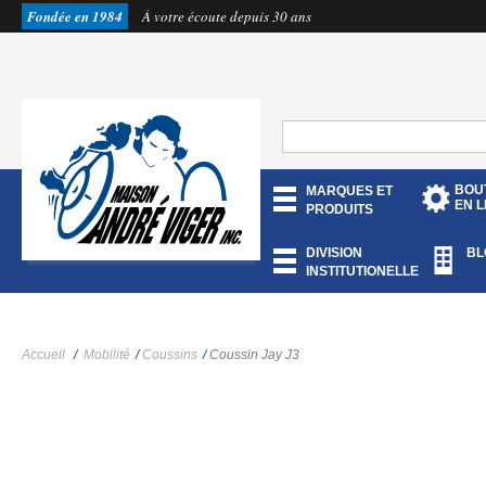
Fondée en 1984
À votre écoute depuis 30 ans
BOU
MARQUES ET
EN L
PRODUITS
DIVISION
BL
INSTITUTIONELLE
Accueil
/
Mobilité
/
Coussins
/
Coussin Jay J3