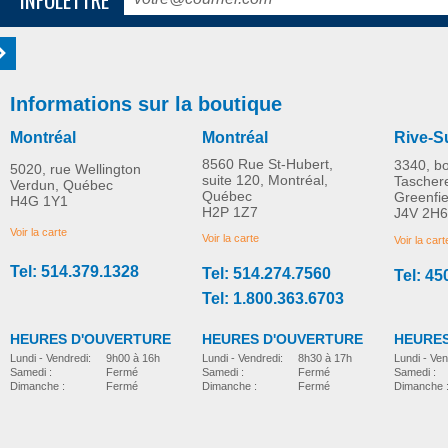
Informations sur la boutique
Montréal
Montréal
Rive-S
8560 Rue St-Hubert,
3340, b
5020, rue Wellington
suite 120, Montréal,
Tascher
Verdun, Québec
Québec
Greenfi
H4G 1Y1
H2P 1Z7
J4V 2H6
Voir la carte
Voir la carte
Voir la cart
Tel: 514.379.1328
Tel: 514.274.7560
Tel: 45
Tel: 1.800.363.6703
HEURES D'OUVERTURE
HEURES D'OUVERTURE
HEURES
Lundi - Vendredi:
8h30 à 17h
Lundi - Vendredi:
9h00 à 16h
Lundi - Ven
Samedi :
Fermé
Samedi :
Fermé
Samedi :
Dimanche :
Fermé
Dimanche :
Fermé
Dimanche 