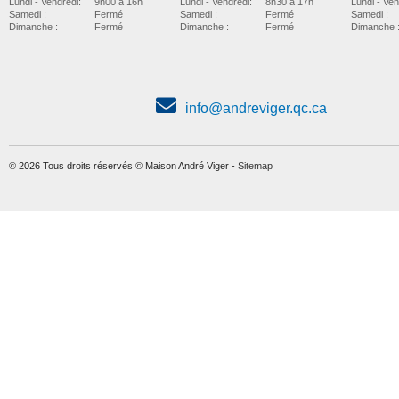
Lundi - Vendredi:
8h30 à 17h
Lundi - Vendredi:
9h00 à 16h
Lundi - Ven
Samedi :
Fermé
Samedi :
Fermé
Samedi :
Dimanche :
Fermé
Dimanche :
Fermé
Dimanche 
info@andreviger.qc.ca
© 2026 Tous droits réservés © Maison André Viger -
Sitemap