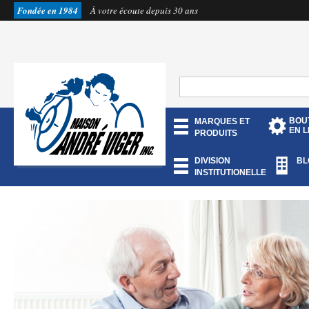
Fondée en 1984
À votre écoute depuis 30 ans
BOU
MARQUES ET
EN L
PRODUITS
DIVISION
BL
INSTITUTIONELLE