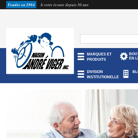
Fondée en 1984
À votre écoute depuis 30 ans
BOU
MARQUES ET
EN L
PRODUITS
DIVISION
BL
INSTITUTIONELLE