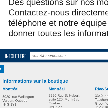
Des questions sur nos mod
Contactez-nous
directeme
téléphone et notre équipe 
donner toutes les informa
INFOLETTRE
Informations sur la boutique
Montréal
Montréal
Rive-S
8560 Rue St-Hubert,
3340, b
5020, rue Wellington
suite 120, Montréal,
Tascher
Verdun, Québec
Québec
Greenfi
H4G 1Y1
H2P 1Z7
J4V 2H6