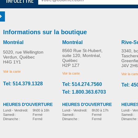
Informations sur la boutique
Montréal
Montréal
Rive-S
8560 Rue St-Hubert,
3340, b
5020, rue Wellington
suite 120, Montréal,
Tascher
Verdun, Québec
Québec
Greenfi
H4G 1Y1
H2P 1Z7
J4V 2H6
Voir la carte
Voir la carte
Voir la cart
Tel: 514.379.1328
Tel: 514.274.7560
Tel: 45
Tel: 1.800.363.6703
HEURES D'OUVERTURE
HEURES D'OUVERTURE
HEURES
Lundi - Vendredi:
8h30 à 17h
Lundi - Vendredi:
9h00 à 16h
Lundi - Ven
Samedi :
Fermé
Samedi :
Fermé
Samedi :
Dimanche :
Fermé
Dimanche :
Fermé
Dimanche 