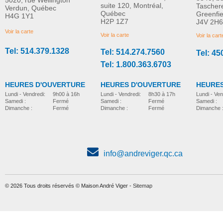
5020, rue Wellington
suite 120, Montréal,
Tascher
Verdun, Québec
Québec
Greenfi
H4G 1Y1
H2P 1Z7
J4V 2H6
Voir la carte
Voir la carte
Voir la cart
Tel: 514.379.1328
Tel: 514.274.7560
Tel: 45
Tel: 1.800.363.6703
HEURES D'OUVERTURE
HEURES D'OUVERTURE
HEURES
Lundi - Vendredi:
8h30 à 17h
Lundi - Vendredi:
9h00 à 16h
Lundi - Ven
Samedi :
Fermé
Samedi :
Fermé
Samedi :
Dimanche :
Fermé
Dimanche :
Fermé
Dimanche 
info@andreviger.qc.ca
© 2026 Tous droits réservés © Maison André Viger -
Sitemap