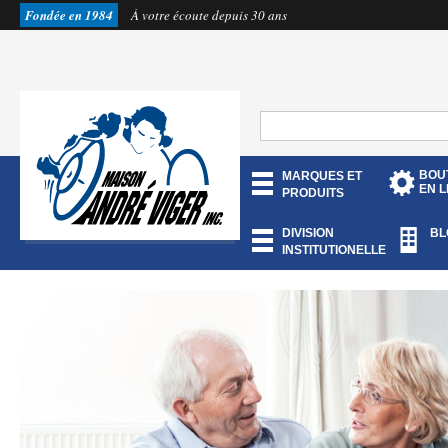
Fondée en 1984
À votre écoute depuis 30 ans
BOU
MARQUES ET
EN L
PRODUITS
DIVISION
BL
INSTITUTIONELLE