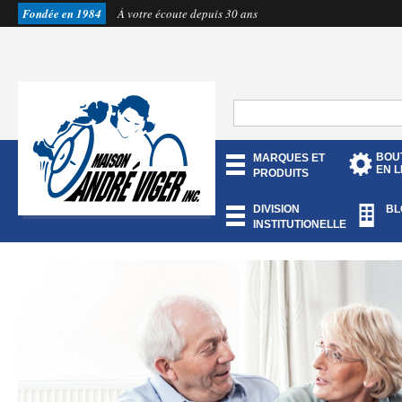
Fondée en 1984
À votre écoute depuis 30 ans
BOU
MARQUES ET
EN L
PRODUITS
DIVISION
BL
INSTITUTIONELLE