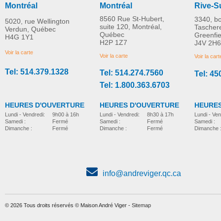
Montréal
Montréal
Rive-S
8560 Rue St-Hubert,
3340, b
5020, rue Wellington
suite 120, Montréal,
Tascher
Verdun, Québec
Québec
Greenfi
H4G 1Y1
H2P 1Z7
J4V 2H6
Voir la carte
Voir la carte
Voir la cart
Tel: 514.379.1328
Tel: 514.274.7560
Tel: 45
Tel: 1.800.363.6703
HEURES D'OUVERTURE
HEURES D'OUVERTURE
HEURES
Lundi - Vendredi:
8h30 à 17h
Lundi - Vendredi:
9h00 à 16h
Lundi - Ven
Samedi :
Fermé
Samedi :
Fermé
Samedi :
Dimanche :
Fermé
Dimanche :
Fermé
Dimanche 
info@andreviger.qc.ca
© 2026 Tous droits réservés © Maison André Viger -
Sitemap