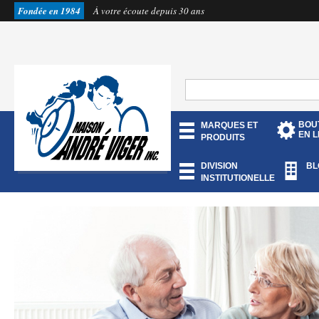
Fondée en 1984
À votre écoute depuis 30 ans
BOU
MARQUES ET
EN L
PRODUITS
DIVISION
BL
INSTITUTIONELLE