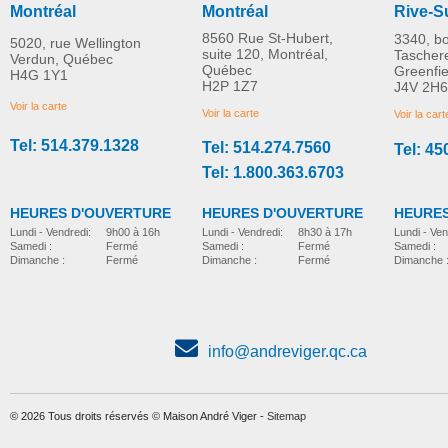
Montréal
Montréal
Rive-S
8560 Rue St-Hubert,
3340, b
5020, rue Wellington
suite 120, Montréal,
Tascher
Verdun, Québec
Québec
Greenfi
H4G 1Y1
H2P 1Z7
J4V 2H6
Voir la carte
Voir la carte
Voir la cart
Tel: 514.379.1328
Tel: 514.274.7560
Tel: 45
Tel: 1.800.363.6703
HEURES D'OUVERTURE
HEURES D'OUVERTURE
HEURES
Lundi - Vendredi:
8h30 à 17h
Lundi - Vendredi:
9h00 à 16h
Lundi - Ven
Samedi :
Fermé
Samedi :
Fermé
Samedi :
Dimanche :
Fermé
Dimanche :
Fermé
Dimanche 
info@andreviger.qc.ca
© 2026 Tous droits réservés © Maison André Viger -
Sitemap