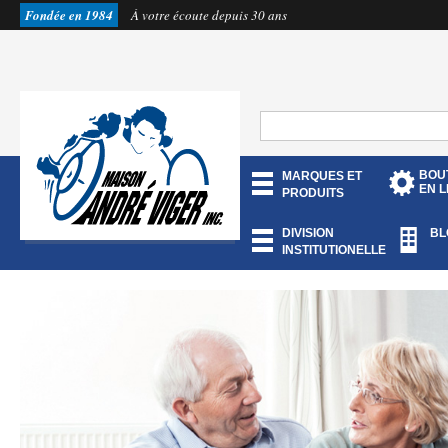
Fondée en 1984
À votre écoute depuis 30 ans
BOU
MARQUES ET
EN L
PRODUITS
DIVISION
BL
INSTITUTIONELLE