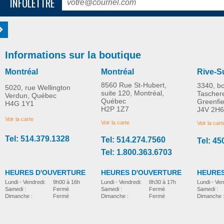
INFOLETTRE
Informations sur la boutique
Montréal
Montréal
Rive-S
8560 Rue St-Hubert,
3340, b
5020, rue Wellington
suite 120, Montréal,
Tascher
Verdun, Québec
Québec
Greenfi
H4G 1Y1
H2P 1Z7
J4V 2H6
Voir la carte
Voir la carte
Voir la cart
Tel: 514.379.1328
Tel: 514.274.7560
Tel: 45
Tel: 1.800.363.6703
HEURES D'OUVERTURE
HEURES D'OUVERTURE
HEURES
Lundi - Vendredi:
8h30 à 17h
Lundi - Vendredi:
9h00 à 16h
Lundi - Ven
Samedi :
Fermé
Samedi :
Fermé
Samedi :
Dimanche :
Fermé
Dimanche :
Fermé
Dimanche 