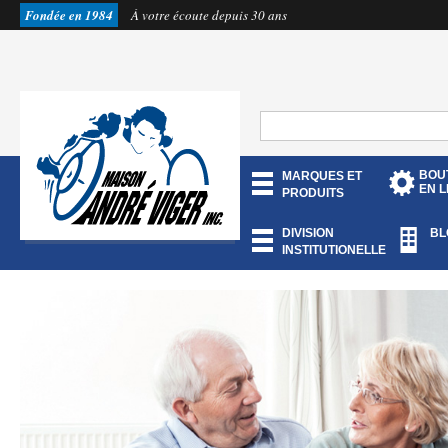
Fondée en 1984
À votre écoute depuis 30 ans
BOU
MARQUES ET
EN L
PRODUITS
DIVISION
BL
INSTITUTIONELLE