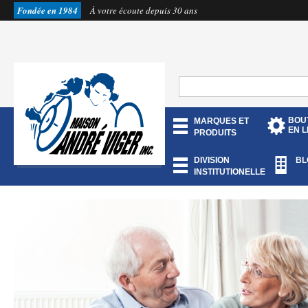
Fondée en 1984
À votre écoute depuis 30 ans
BOU
MARQUES ET
EN L
PRODUITS
DIVISION
BL
INSTITUTIONELLE