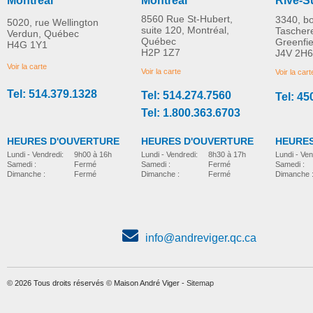
Montréal
Montréal
Rive-S
8560 Rue St-Hubert,
3340, b
5020, rue Wellington
suite 120, Montréal,
Tascher
Verdun, Québec
Québec
Greenfi
H4G 1Y1
H2P 1Z7
J4V 2H6
Voir la carte
Voir la carte
Voir la cart
Tel: 514.379.1328
Tel: 514.274.7560
Tel: 45
Tel: 1.800.363.6703
HEURES D'OUVERTURE
HEURES D'OUVERTURE
HEURES
Lundi - Vendredi:
8h30 à 17h
Lundi - Vendredi:
9h00 à 16h
Lundi - Ven
Samedi :
Fermé
Samedi :
Fermé
Samedi :
Dimanche :
Fermé
Dimanche :
Fermé
Dimanche 
info@andreviger.qc.ca
© 2026 Tous droits réservés © Maison André Viger -
Sitemap