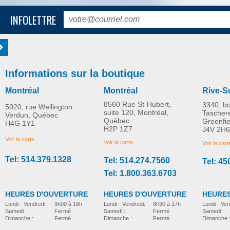
INFOLETTRE
Informations sur la boutique
Montréal
Montréal
Rive-S
8560 Rue St-Hubert,
3340, b
5020, rue Wellington
suite 120, Montréal,
Tascher
Verdun, Québec
Québec
Greenfi
H4G 1Y1
H2P 1Z7
J4V 2H6
Voir la carte
Voir la carte
Voir la cart
Tel: 514.379.1328
Tel: 514.274.7560
Tel: 45
Tel: 1.800.363.6703
HEURES D'OUVERTURE
HEURES D'OUVERTURE
HEURES
Lundi - Vendredi:
8h30 à 17h
Lundi - Vendredi:
9h00 à 16h
Lundi - Ven
Samedi :
Fermé
Samedi :
Fermé
Samedi :
Dimanche :
Fermé
Dimanche :
Fermé
Dimanche 