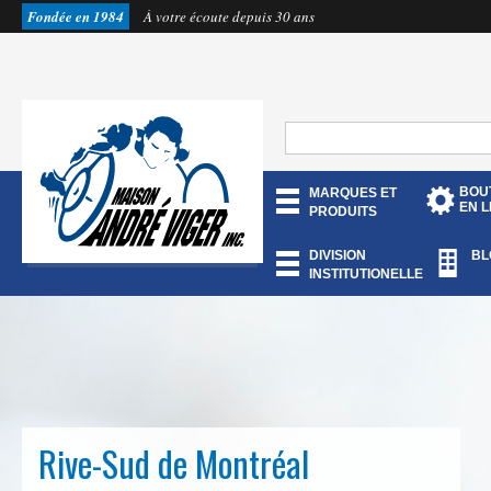
Fondée en 1984
À votre écoute depuis 30 ans
BOU
MARQUES ET
EN L
PRODUITS
DIVISION
BL
INSTITUTIONELLE
Rive-Sud de Montréal