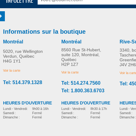
Informations sur la boutique
Montréal
Montréal
Rive-S
8560 Rue St-Hubert,
3340, b
5020, rue Wellington
suite 120, Montréal,
Tascher
Verdun, Québec
Québec
Greenfi
H4G 1Y1
H2P 1Z7
J4V 2H6
Voir la carte
Voir la carte
Voir la cart
Tel: 514.379.1328
Tel: 514.274.7560
Tel: 45
Tel: 1.800.363.6703
HEURES D'OUVERTURE
HEURES D'OUVERTURE
HEURES
Lundi - Vendredi:
8h30 à 17h
Lundi - Vendredi:
9h00 à 16h
Lundi - Ven
Samedi :
Fermé
Samedi :
Fermé
Samedi :
Dimanche :
Fermé
Dimanche :
Fermé
Dimanche 