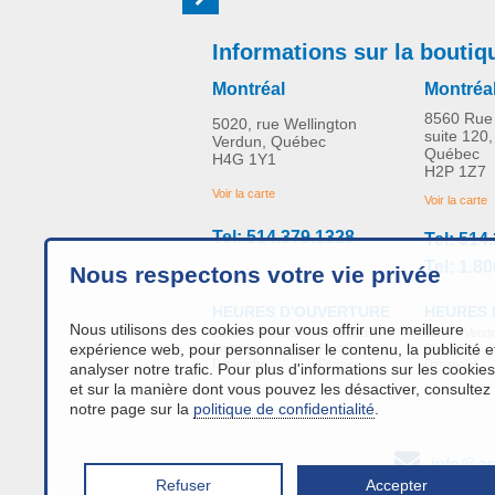
Informations sur la boutiq
Montréal
Montréa
8560 Rue 
5020, rue Wellington
suite 120,
Verdun, Québec
Québec
H4G 1Y1
H2P 1Z7
Voir la carte
Voir la carte
Tel: 514.379.1328
Tel: 514
Tel: 1.8
Nous respectons votre vie privée
HEURES 
HEURES D'OUVERTURE
Nous utilisons des cookies pour vous offrir une meilleure
Lundi - Vendr
Lundi - Vendredi:
9h00 à 16h
expérience web, pour personnaliser le contenu, la publicité e
Samedi :
Samedi :
Fermé
Dimanche :
Dimanche :
Fermé
analyser notre trafic. Pour plus d'informations sur les cookies
et sur la manière dont vous pouvez les désactiver, consultez
notre page sur la
politique de confidentialité
.
info@an
Refuser
Accepter