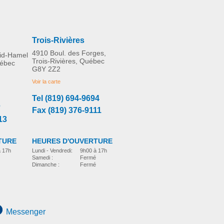
Trois-Rivières
4910 Boul. des Forges,
rid-Hamel
Trois-Rivières, Québec
uébec
G8Y 2Z2
Voir la carte
Tel (819) 694-9694
3
Fax (819) 376-9111
13
TURE
HEURES D'OUVERTURE
à 17h
Lundi - Vendredi:
9h00 à 17h
Samedi :
Fermé
Dimanche :
Fermé
Messenger