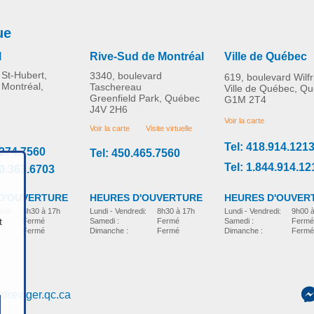
ue
l
Rive-Sud de Montréal
Ville de Québec
St-Hubert,
3340, boulevard
619, boulevard Wilf
 Montréal,
Taschereau
Ville de Québec, Q
Greenfield Park, Québec
G1M 2T4
J4V 2H6
Voir la carte
Voir la carte
Visite virtuelle
Tel: 418.914.121
.274.7560
Tel: 450.465.7560
Tel: 1.844.914.12
00.363.6703
D'OUVERTURE
HEURES D'OUVER
HEURES D'OUVERTURE
edi:
8h30 à 17h
Lundi - Vendredi:
9h00 
Lundi - Vendredi:
8h30 à 17h
t
Fermé
Samedi :
Fermé
Samedi :
Fermé
Fermé
Dimanche :
Fermé
Dimanche :
Fermé
dreviger.qc.ca