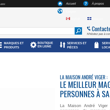
 ans
Accueil
À propos
Langue
English
Français
Contact
N’hésitez pas à co
BOUTIQUE
MARQUES ET
SERVICES ET
SERV
EN LIGNE
PRODUITS
PIÈCES
LOCA
LA MAISON ANDRÉ VIGER :
LE MEILLEUR MAG
PERSONNES À SA
La Maison André Viger v