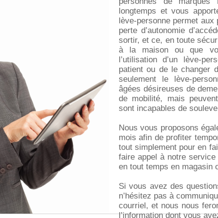
personnes de marques r
longtemps et vous apporte
lève-personne permet aux p
perte d’autonomie d’accéde
sortir, et ce, en toute séc
à la maison ou que vou
l’utilisation d’un lève-p
patient ou de le changer d
seulement le lève-person
âgées désireuses de demeu
de mobilité, mais peuven
sont incapables de souleve
Nous vous proposons égale
mois afin de profiter tempo
tout simplement pour en fa
faire appel à notre service
en tout temps en magasin o
Si vous avez des question
n’hésitez pas à communiqu
courriel, et nous nous fero
l’information dont vous ave