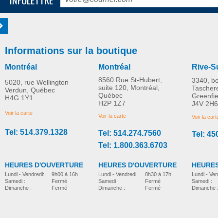
Informations sur la boutique
Montréal
Montréal
Rive-S
8560 Rue St-Hubert,
3340, b
5020, rue Wellington
suite 120, Montréal,
Tascher
Verdun, Québec
Québec
Greenfi
H4G 1Y1
H2P 1Z7
J4V 2H6
Voir la carte
Voir la carte
Voir la cart
Tel: 514.379.1328
Tel: 514.274.7560
Tel: 45
Tel: 1.800.363.6703
HEURES D'OUVERTURE
HEURES D'OUVERTURE
HEURES
Lundi - Vendredi:
8h30 à 17h
Lundi - Vendredi:
9h00 à 16h
Lundi - Ven
Samedi :
Fermé
Samedi :
Fermé
Samedi :
Dimanche :
Fermé
Dimanche :
Fermé
Dimanche 