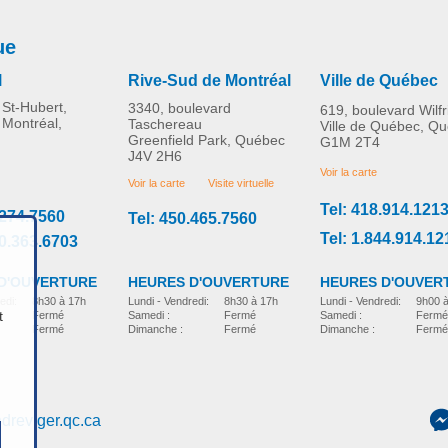
ue
l
Rive-Sud de Montréal
Ville de Québec
St-Hubert,
3340, boulevard
619, boulevard Wilf
 Montréal,
Taschereau
Ville de Québec, Q
Greenfield Park, Québec
G1M 2T4
J4V 2H6
Voir la carte
Voir la carte
Visite virtuelle
Tel: 418.914.121
.274.7560
Tel: 450.465.7560
Tel: 1.844.914.12
00.363.6703
D'OUVERTURE
HEURES D'OUVER
HEURES D'OUVERTURE
edi:
8h30 à 17h
Lundi - Vendredi:
9h00 
Lundi - Vendredi:
8h30 à 17h
t
Fermé
Samedi :
Fermé
Samedi :
Fermé
Fermé
Dimanche :
Fermé
Dimanche :
Fermé
dreviger.qc.ca