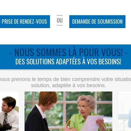
OU
PRISE DE RENDEZ-VOUS
DEMANDE DE SOUMISSION
- NOUS SOMMES LÀ POUR VOUS! -
DES SOLUTIONS ADAPTÉES À VOS BESOINS!
ous prenons le temps de bien comprendre votre situation 
solution, adaptée à vos besoins.