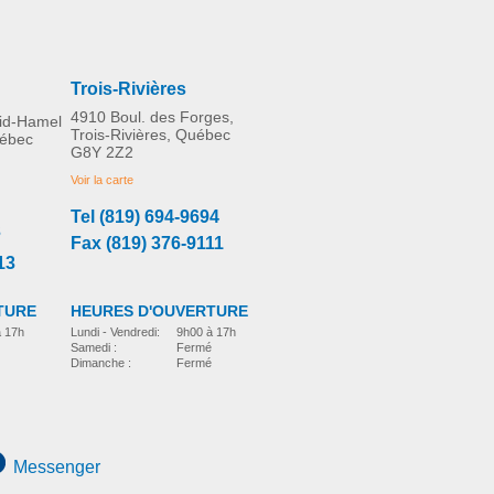
Trois-Rivières
4910 Boul. des Forges,
rid-Hamel
Trois-Rivières, Québec
uébec
G8Y 2Z2
Voir la carte
Tel (819) 694-9694
3
Fax (819) 376-9111
13
TURE
HEURES D'OUVERTURE
à 17h
Lundi - Vendredi:
9h00 à 17h
Samedi :
Fermé
Dimanche :
Fermé
Messenger