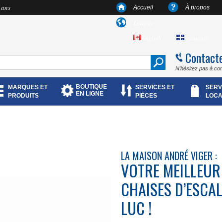
 ans
Accueil
À propos
Langue
English
Français
Contact
N’hésitez pas à co
BOUTIQUE
MARQUES ET
SERVICES ET
SERV
EN LIGNE
PRODUITS
PIÈCES
LOCA
LA MAISON ANDRÉ VIGER :
VOTRE MEILLEUR
CHAISES D’ESCAL
LUC !