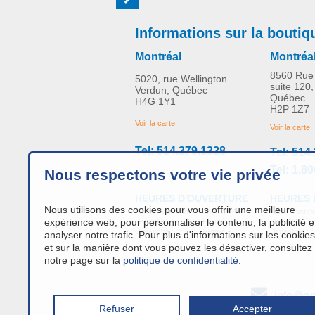
Informations sur la boutiq
Montréal
Montréa
8560 Rue 
5020, rue Wellington
suite 120,
Verdun, Québec
Québec
H4G 1Y1
H2P 1Z7
Voir la carte
Voir la carte
Tel: 514.379.1328
Tel: 514
Tel: 1.8
Nous respectons votre vie privée
HEURES 
HEURES D'OUVERTURE
Nous utilisons des cookies pour vous offrir une meilleure
Lundi - Vendr
Lundi - Vendredi:
9h00 à 16h
expérience web, pour personnaliser le contenu, la publicité e
Samedi :
Samedi :
Fermé
Dimanche :
Dimanche :
Fermé
analyser notre trafic. Pour plus d'informations sur les cookies
et sur la manière dont vous pouvez les désactiver, consultez
notre page sur la
politique de confidentialité
.
info@an
Refuser
Accepter